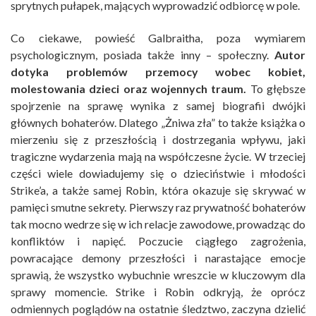
sprytnych pułapek, mających wyprowadzić odbiorcę w pole.
Co ciekawe, powieść Galbraitha, poza wymiarem
psychologicznym, posiada także inny – społeczny.
Autor
dotyka problemów przemocy wobec kobiet,
molestowania dzieci oraz wojennych traum.
To głębsze
spojrzenie na sprawę wynika z samej biografii dwójki
głównych bohaterów. Dlatego „Żniwa zła” to także książka o
mierzeniu się z przeszłością i dostrzegania wpływu, jaki
tragiczne wydarzenia mają na współczesne życie. W trzeciej
części wiele dowiadujemy się o dzieciństwie i młodości
Strike’a, a także samej Robin, która okazuje się skrywać w
pamięci smutne sekrety. Pierwszy raz prywatność bohaterów
tak mocno wedrze się w ich relacje zawodowe, prowadząc do
konfliktów i napięć. Poczucie ciągłego zagrożenia,
powracające demony przeszłości i narastające emocje
sprawią, że wszystko wybuchnie wreszcie w kluczowym dla
sprawy momencie. Strike i Robin odkryją, że oprócz
odmiennych poglądów na ostatnie śledztwo, zaczyna dzielić