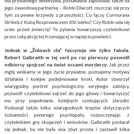
dla prywatnego detektywa, postanawia zapolować także na
jego zawodową partnerkę – Robin Ellacott, mszcząc się przy
tym za pewne krzywdy z przeszłości. Co łączy Cormorana
Strike’a z Kubą Rozpruwaczem XXI wieku? Czy Robin uda się
uciec przed śmiercią? Te pytania towarzyszą czytelnikowi
przez całą akcję tej trzymającej w napięciu powieści.
Jednak w „Żniwach zła” fascynuje nie tylko fabuła.
Robert Galbraith w tej serii po raz pierwszy pozwolił
odbiorcy spojrzeć na świat oczami mordercy.
Jak przez
mgłę wnikamy w jego życie prywatne, poznajemy motywy
działania i kolejne podejmowane kroki. Autor stworzył
wiarygodny portret psychologiczny seryjnego zabójcy,
pozwolił czytelnikowi zajrzeć do jego głowy i towarzyszyć
mu przy popełnianiu kolejnych szokujących zbrodni.
Podsunął także kilka wiarygodnych tropów dotyczących
tożsamości ponurego psychopaty, rozpoczynając z
czytelnikiem grę skojarzeń i wniosków. Galbraith postarał
się jednak, by nie była ona zbyt prosta i zastawił kilka