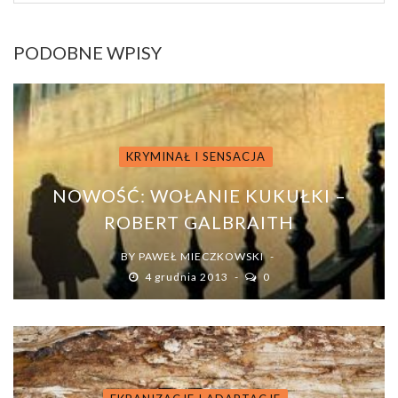
PODOBNE WPISY
KRYMINAŁ I SENSACJA
NOWOŚĆ: WOŁANIE KUKUŁKI –
ROBERT GALBRAITH
BY
PAWEŁ MIECZKOWSKI
4 grudnia 2013
0