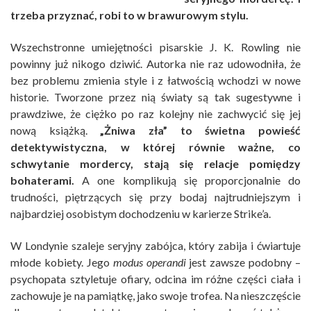
trzeba przyznać, robi to w brawurowym stylu.
Wszechstronne umiejętności pisarskie J. K. Rowling nie
powinny już nikogo dziwić. Autorka nie raz udowodniła, że
bez problemu zmienia style i z łatwością wchodzi w nowe
historie. Tworzone przez nią światy są tak sugestywne i
prawdziwe, że ciężko po raz kolejny nie zachwycić się jej
nową książką.
„Żniwa zła” to świetna powieść
detektywistyczna, w której równie ważne, co
schwytanie mordercy, stają się relacje pomiędzy
bohaterami.
A one komplikują się proporcjonalnie do
trudności, piętrzących się przy bodaj najtrudniejszym i
najbardziej osobistym dochodzeniu w karierze Strike’a.
W Londynie szaleje seryjny zabójca, który zabija i ćwiartuje
młode kobiety. Jego
modus operandi
jest zawsze podobny –
psychopata sztyletuje ofiary, odcina im różne części ciała i
zachowuje je na pamiątkę, jako swoje trofea. Na nieszczęście