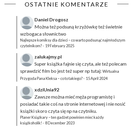
OSTATNIE KOMENTARZE
Daniel Drogosz
Można też podsuną
krzyżówkę
też świetnie
wzbogaca słownictwo
Najlepsze komiksy dla dzieci – co warto podsunąć najmłodszym
czytelnikom?
·
19 February 2025
zalukajmy.pl
Super książka fajnie się czyta, ale też polecam
sprawdzić film bo jest też super np tutaj:
Wirtualna
Przygoda Pana Kleksa – co to takiego?
·
15 April 2024
xdziUnia92
Zawsze można mieć męża programistę i
posiadać takie coś na stronie internetowej i nie nosić
książki skoro czyta się np na czytniku.
Planer Książkary – ten gadżet powinien mieć każdy
książkoholik!
·
8 December 2023