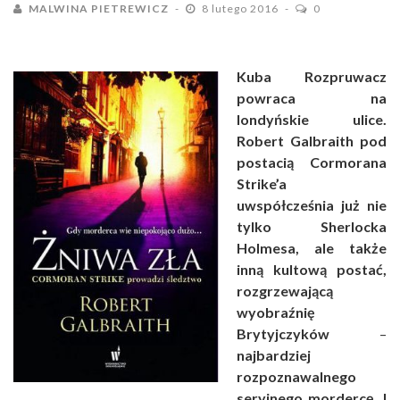
MALWINA PIETREWICZ
8 lutego 2016
0
Kuba Rozpruwacz
powraca na
londyńskie ulice.
Robert Galbraith pod
postacią Cormorana
Strike’a
uwspółcześnia już nie
tylko Sherlocka
Holmesa, ale także
inną kultową postać,
rozgrzewającą
wyobraźnię
Brytyjczyków
–
najbardziej
rozpoznawalnego
seryjnego mordercę. I