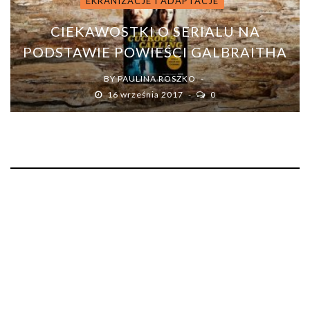
EKRANIZACJE I ADAPTACJE
CIEKAWOSTKI O SERIALU NA
PODSTAWIE POWIEŚCI GALBRAITHA
BY
PAULINA ROSZKO
16 września 2017
0