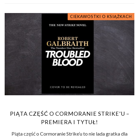
CIEKAWOSTKI O KSIĄŻKACH
PIĄTA CZĘŚĆ O CORMORANIE STRIKE’U –
PREMIERA I TYTUŁ!
Piąta część o Cormoranie Strike’u to nie lada gratka dla