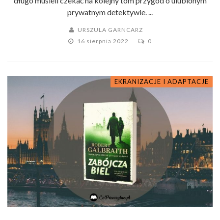
długo musieli czekać na kolejny tom przygód o ulubionym
prywatnym detektywie. ...
URSZULA GARNCARZ
16 sierpnia 2022
0
EKRANIZACJE I ADAPTACJE