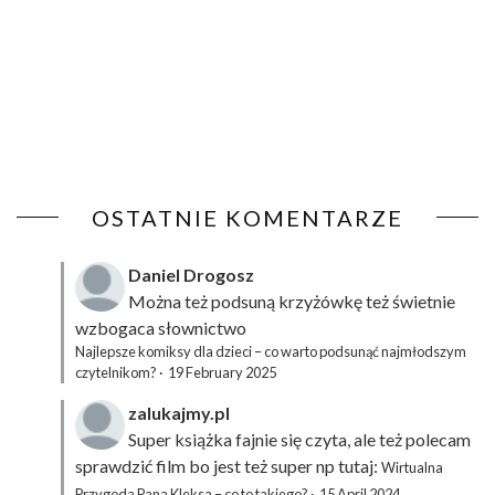
OSTATNIE KOMENTARZE
Daniel Drogosz
Można też podsuną
krzyżówkę
też świetnie
wzbogaca słownictwo
Najlepsze komiksy dla dzieci – co warto podsunąć najmłodszym
czytelnikom?
·
19 February 2025
zalukajmy.pl
Super książka fajnie się czyta, ale też polecam
sprawdzić film bo jest też super np tutaj:
Wirtualna
Przygoda Pana Kleksa – co to takiego?
·
15 April 2024