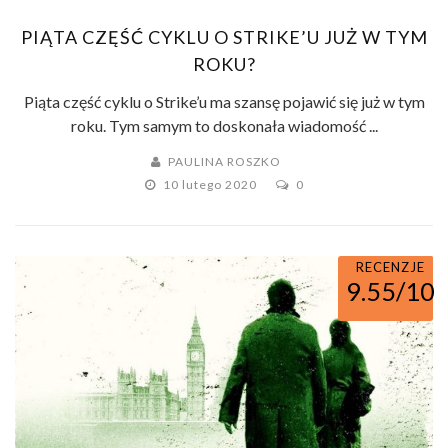
PIĄTA CZĘŚĆ CYKLU O STRIKE’U JUŻ W TYM
ROKU?
Piąta część cyklu o Strike’u ma szansę pojawić się już w tym
roku. Tym samym to doskonała wiadomość ...
PAULINA ROSZKO
10 lutego 2020
0
RECENZJE
9.55/10