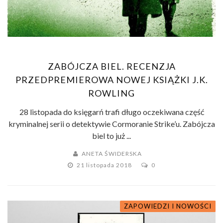
ZABÓJCZA BIEL. RECENZJA
PRZEDPREMIEROWA NOWEJ KSIĄŻKI J.K.
ROWLING
28 listopada do księgarń trafi długo oczekiwana część
kryminalnej serii o detektywie Cormoranie Strike’u. Zabójcza
biel to już ...
ANETA ŚWIDERSKA
21 listopada 2018
0
ZAPOWIEDZI I NOWOŚCI
KRYMINAŁ I SENSACJA