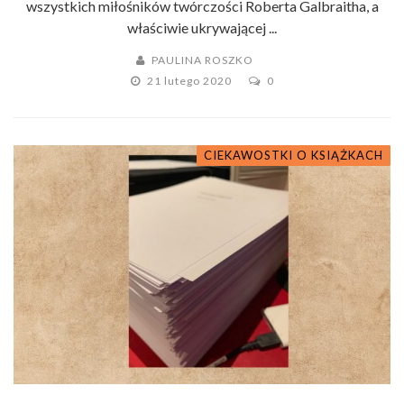
wszystkich miłośników twórczości Roberta Galbraitha, a
właściwie ukrywającej ...
PAULINA ROSZKO
21 lutego 2020
0
CIEKAWOSTKI O KSIĄŻKACH