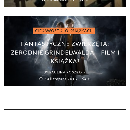
CIEKAWOSTKI O KSIĄŻKACH
FANTASTYCZNE ZWIERZĘTA:
ZBRODNIE GRINDELWALDA – FILM I
KSIĄŻKA!
BY
PAULINA ROSZKO
14 listopada 2018
0