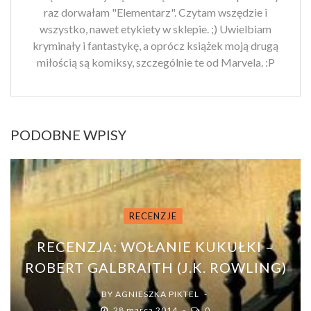
raz dorwałam "Elementarz". Czytam wszędzie i
wszystko, nawet etykiety w sklepie. ;) Uwielbiam
kryminały i fantastykę, a oprócz książek moją drugą
miłością są komiksy, szczególnie te od Marvela. :P
PODOBNE WPISY
RECENZJE
RECENZJA: WOŁANIE KUKUŁKI –
ROBERT GALBRAITH (J.K. ROWLING)
BY
AGNIESZKA PIKTEL
28 marca 2014
0