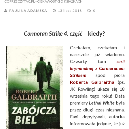
COPRZECZYTAC.PL
- CIEKAWOSTKI O KSIĄŻKACH
PAULINA ADAMSKA
13 lipca 2018
0
Cormoran Strike 4. część
– kiedy?
Czekałam, czekałam i
nareszcie już wiadomo.
Czwarty tom
serii
kryminalnej z Cormoranem
Strikiem
spod pióra
Roberta Galbraitha
(ps.
JK Rowling) ukaże się 18
września tego roku! Data
premiery
Lethal White
była
przez długi czas nieznana.
Fani dopytywali, autorka
informowała jedynie, że już