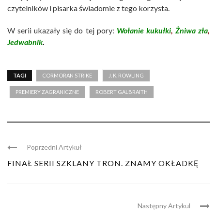
czytelników i pisarka świadomie z tego korzysta.
W serii ukazały się do tej pory:
Wołanie kukułki
,
Żniwa zła
,
Jedwabnik
.
TAGI
CORMORAN STRIKE
J. K. ROWLING
PREMIERY ZAGRANICZNE
ROBERT GALBRAITH
Poprzedni Artykuł
FINAŁ SERII SZKLANY TRON. ZNAMY OKŁADKĘ
Następny Artykul