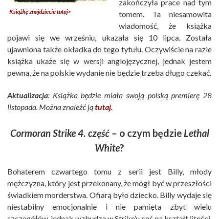
zakończyła prace nad tym
Książkę znajdziecie tutaj>
tomem. Ta niesamowita
wiadomość, że książka
pojawi się we wrześniu, ukazała się 10 lipca. Została
ujawniona także okładka do tego tytułu. Oczywiście na razie
książka ukaże się w wersji anglojęzycznej, jednak jestem
pewna, że na polskie wydanie nie będzie trzeba długo czekać.
Aktualizacja
: Książka będzie miała swoją polską premierę 28
listopada. Można znaleźć ją
tutaj
.
Cormoran Strike 4. część
– o czym będzie
Lethal
White
?
Bohaterem czwartego tomu z serii jest Billy, młody
mężczyzna, który jest przekonany, że mógł być w przeszłości
świadkiem morderstwa. Ofiarą było dziecko. Billy wydaje się
niestabilny emocjonalnie i nie pamięta zbyt wielu
szczegółów, jednak wzbudza w Strike’u coś na kształt litości.