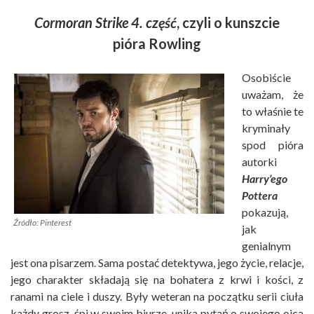
Cormoran Strike 4. część
, czyli o kunszcie
pióra Rowling
Osobiście
uważam, że
to właśnie te
kryminały
spod pióra
autorki
Harry’ego
Pottera
pokazują,
Źródło: Pinterest
jak
genialnym
jest ona pisarzem. Sama postać detektywa, jego życie, relacje,
jego charakter składają się na bohatera z krwi i kości, z
ranami na ciele i duszy. Były weteran na początku serii ciuła
każdy grosz, śpi w swoim biurze, unika pytań o swojego ojca