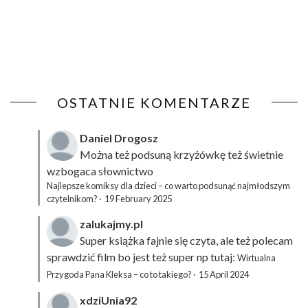
OSTATNIE KOMENTARZE
Daniel Drogosz
Można też podsuną
krzyżówkę
też świetnie
wzbogaca słownictwo
Najlepsze komiksy dla dzieci – co warto podsunąć najmłodszym
czytelnikom?
·
19 February 2025
zalukajmy.pl
Super książka fajnie się czyta, ale też polecam
sprawdzić film bo jest też super np tutaj:
Wirtualna
Przygoda Pana Kleksa – co to takiego?
·
15 April 2024
xdziUnia92