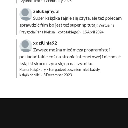
czytelnikom?
·
19 February 2025
zalukajmy.pl
Super książka fajnie się czyta, ale też polecam
sprawdzić film bo jest też super np tutaj:
Wirtualna
Przygoda Pana Kleksa – co to takiego?
·
15 April 2024
xdziUnia92
Zawsze można mieć męża programistę i
posiadać takie coś na stronie internetowej i nie nosić
książki skoro czyta się np na czytniku.
Planer Książkary – ten gadżet powinien mieć każdy
książkoholik!
·
8 December 2023