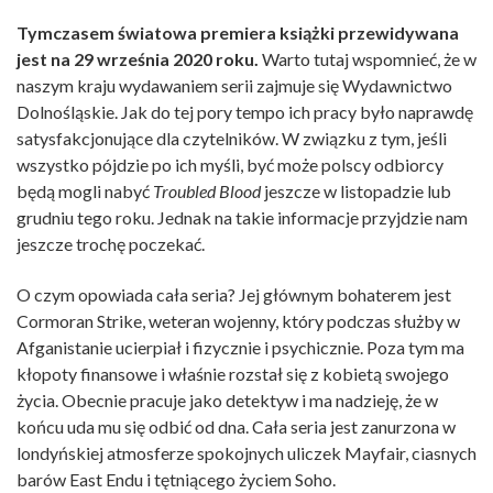
Tymczasem światowa premiera książki przewidywana
jest na 29 września 2020 roku.
Warto tutaj wspomnieć, że w
naszym kraju wydawaniem serii zajmuje się Wydawnictwo
Dolnośląskie. Jak do tej pory tempo ich pracy było naprawdę
satysfakcjonujące dla czytelników. W związku z tym, jeśli
wszystko pójdzie po ich myśli, być może polscy odbiorcy
będą mogli nabyć
Troubled Blood
jeszcze w listopadzie lub
grudniu tego roku. Jednak na takie informacje przyjdzie nam
jeszcze trochę poczekać.
O czym opowiada cała seria? Jej głównym bohaterem jest
Cormoran Strike, weteran wojenny, który podczas służby w
Afganistanie ucierpiał i fizycznie i psychicznie. Poza tym ma
kłopoty finansowe i właśnie rozstał się z kobietą swojego
życia. Obecnie pracuje jako detektyw i ma nadzieję, że w
końcu uda mu się odbić od dna. Cała seria jest zanurzona w
londyńskiej atmosferze spokojnych uliczek Mayfair, ciasnych
barów East Endu i tętniącego życiem Soho.