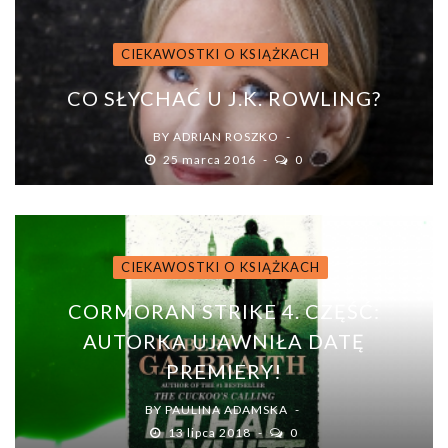
CIEKAWOSTKI O KSIĄŻKACH
CO SŁYCHAĆ U J.K. ROWLING?
BY
ADRIAN ROSZKO
25 marca 2016
0
CIEKAWOSTKI O KSIĄŻKACH
CORMORAN STRIKE 4. CZĘŚĆ:
AUTORKA UJAWNIŁA DATĘ
PREMIERY!
BY
PAULINA ADAMSKA
13 lipca 2018
0