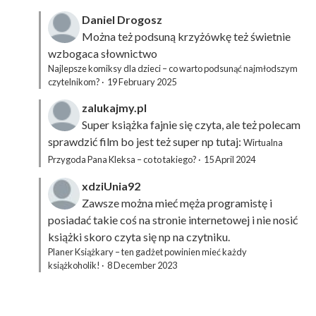
Daniel Drogosz
Można też podsuną
krzyżówkę
też świetnie
wzbogaca słownictwo
Najlepsze komiksy dla dzieci – co warto podsunąć najmłodszym
czytelnikom?
·
19 February 2025
zalukajmy.pl
Super książka fajnie się czyta, ale też polecam
sprawdzić film bo jest też super np tutaj:
Wirtualna
Przygoda Pana Kleksa – co to takiego?
·
15 April 2024
xdziUnia92
Zawsze można mieć męża programistę i
posiadać takie coś na stronie internetowej i nie nosić
książki skoro czyta się np na czytniku.
Planer Książkary – ten gadżet powinien mieć każdy
książkoholik!
·
8 December 2023