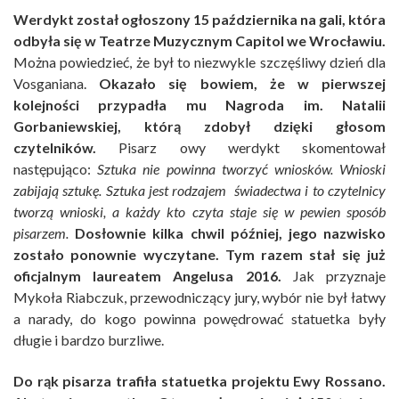
Werdykt został ogłoszony 15 października na gali, która
odbyła się w Teatrze Muzycznym Capitol we Wrocławiu.
Można powiedzieć, że był to niezwykle szczęśliwy dzień dla
Vosganiana.
Okazało się bowiem, że w pierwszej
kolejności przypadła mu Nagroda im. Natalii
Gorbaniewskiej, którą zdobył dzięki głosom
czytelników.
Pisarz owy werdykt skomentował
następująco:
Sztuka nie powinna tworzyć wniosków. Wnioski
zabijają sztukę. Sztuka jest rodzajem świadectwa i to czytelnicy
tworzą wnioski, a każdy kto czyta staje się w pewien sposób
pisarzem.
Dosłownie kilka chwil później, jego nazwisko
zostało ponownie wyczytane. Tym razem stał się już
oficjalnym laureatem Angelusa 2016.
Jak przyznaje
Mykoła Riabczuk, przewodniczący jury, wybór nie był łatwy
a narady, do kogo powinna powędrować statuetka były
długie i bardzo burzliwe.
Do rąk pisarza trafiła statuetka projektu Ewy Rossano.