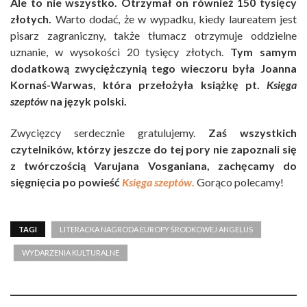
Ale to nie wszystko. Otrzymał on również 150 tysięcy
złotych.
Warto dodać, że w wypadku, kiedy laureatem jest
pisarz zagraniczny, także tłumacz otrzymuje oddzielne
uznanie, w wysokości 20 tysięcy złotych.
Tym samym
dodatkową zwyciężczynią tego wieczoru była Joanna
Kornaś-Warwas, która przełożyła książkę pt.
Księga
szeptów
na język polski.
Zwycięzcy serdecznie gratulujemy.
Zaś wszystkich
czytelników, którzy jeszcze do tej pory nie zapoznali się
z twórczością Varujana Vosganiana, zachęcamy do
sięgnięcia po powieść
Księga szeptów
.
Gorąco polecamy!
TAGI
LITERACKA NAGRODA EUROPY ŚRODKOWEJ ANGELUS
WYDARZENIA KULTURALNE