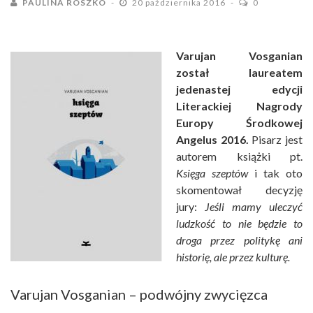
PAULINA ROSZKO
20 października 2016
0
Varujan Vosganian
został laureatem
jedenastej edycji
Literackiej Nagrody
Europy Środkowej
Angelus 2016.
Pisarz jest
autorem książki pt.
Księga szeptów
i tak oto
skomentował decyzję
jury:
Jeśli mamy uleczyć
ludzkość to nie będzie to
droga przez politykę ani
historię, ale przez kulturę.
Varujan Vosganian – podwójny zwycięzca