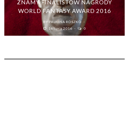
ZNAMY FINALISTÓW NAGRODY
WORLD FANTASY AWARD 2016
BY
PAULINA ROSZKO
16 lipca 2016
0