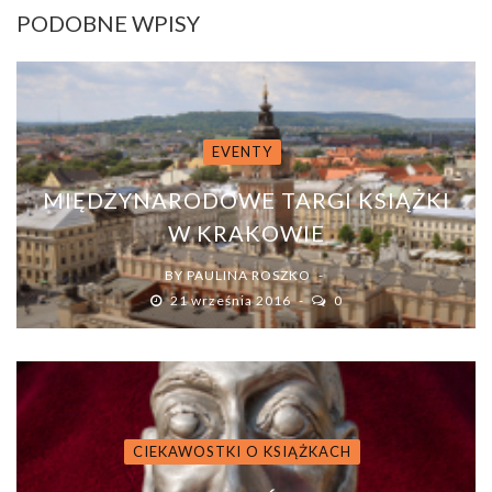
PODOBNE WPISY
EVENTY
MIĘDZYNARODOWE TARGI KSIĄŻKI
W KRAKOWIE
BY
PAULINA ROSZKO
21 września 2016
0
CIEKAWOSTKI O KSIĄŻKACH