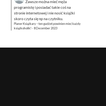
Zawsze można mieć męża
programistę i posiadać takie coś na
stronie internetowej i nie nosić książki
skoro czyta się np na czytniku.
Planer Książkary – ten gadżet powinien mieć każdy
książkoholik!
·
8 December 2023