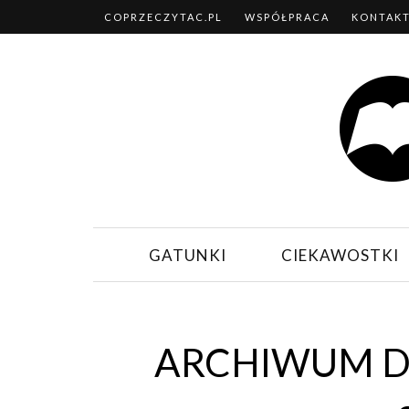
COPRZECZYTAC.PL
WSPÓŁPRACA
KONTAK
GATUNKI
CIEKAWOSTKI
ARCHIWUM DZ