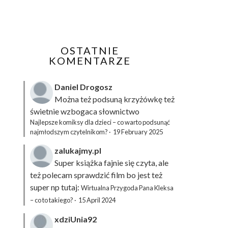
OSTATNIE
KOMENTARZE
Daniel Drogosz
Można też podsuną
krzyżówkę
też
świetnie wzbogaca słownictwo
Najlepsze komiksy dla dzieci – co warto podsunąć
najmłodszym czytelnikom?
·
19 February 2025
zalukajmy.pl
Super książka fajnie się czyta, ale
też polecam sprawdzić film bo jest też
super np tutaj:
Wirtualna Przygoda Pana Kleksa
– co to takiego?
·
15 April 2024
xdziUnia92