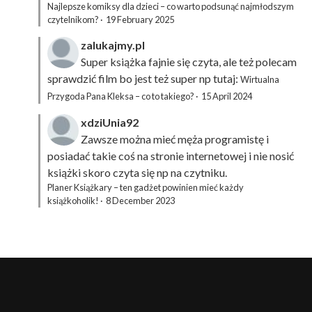
Najlepsze komiksy dla dzieci – co warto podsunąć najmłodszym
czytelnikom?
·
19 February 2025
zalukajmy.pl
Super książka fajnie się czyta, ale też polecam
sprawdzić film bo jest też super np tutaj:
Wirtualna
Przygoda Pana Kleksa – co to takiego?
·
15 April 2024
xdziUnia92
Zawsze można mieć męża programistę i
posiadać takie coś na stronie internetowej i nie nosić
książki skoro czyta się np na czytniku.
Planer Książkary – ten gadżet powinien mieć każdy
książkoholik!
·
8 December 2023