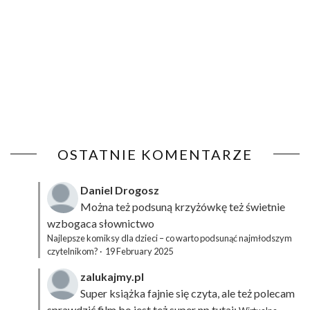
OSTATNIE KOMENTARZE
Daniel Drogosz
Można też podsuną
krzyżówkę
też świetnie
wzbogaca słownictwo
Najlepsze komiksy dla dzieci – co warto podsunąć najmłodszym
czytelnikom?
·
19 February 2025
zalukajmy.pl
Super książka fajnie się czyta, ale też polecam
sprawdzić film bo jest też super np tutaj: