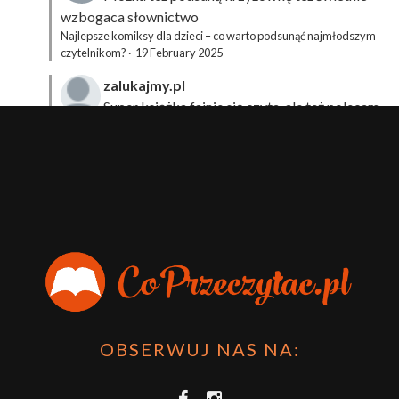
wzbogaca słownictwo
Najlepsze komiksy dla dzieci – co warto podsunąć najmłodszym
czytelnikom?
·
19 February 2025
zalukajmy.pl
Super książka fajnie się czyta, ale też polecam
sprawdzić film bo jest też super np tutaj:
Wirtualna
Przygoda Pana Kleksa – co to takiego?
·
15 April 2024
xdziUnia92
Zawsze można mieć męża programistę i
posiadać takie coś na stronie internetowej i nie nosić
książki skoro czyta się np na czytniku.
Planer Książkary – ten gadżet powinien mieć każdy
książkoholik!
·
8 December 2023
OBSERWUJ NAS NA: