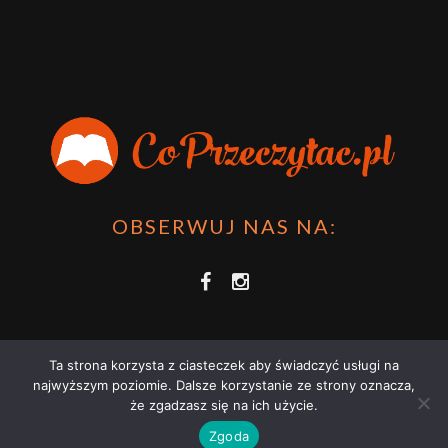
OBSERWUJ NAS NA:
Ta strona korzysta z ciasteczek aby świadczyć usługi na
najwyższym poziomie. Dalsze korzystanie ze strony oznacza,
że zgadzasz się na ich użycie.
COPRZECZYTAĆ.PL 2021 | STRONA WYKORZYSTUJE PLIKI COOKIES |
Zgoda
ZAPOZNAJ SIĘ Z
POLITYKĄ PRYWATNOŚCI