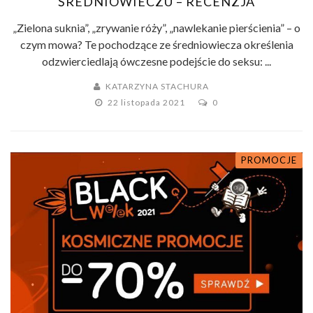
ŚREDNIOWIECZU – RECENZJA
„Zielona suknia”, „zrywanie róży”, „nawlekanie pierścienia” – o
czym mowa? Te pochodzące ze średniowiecza określenia
odzwierciedlają ówczesne podejście do seksu: ...
KATARZYNA STACHURA
22 listopada 2021
0
PROMOCJE