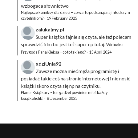
wzbogaca słownictwo
Najlepsze komiksy dla dzieci – co warto podsunąć najmłodszym
czytelnikom?
·
19 February 2025
zalukajmy.pl
Super książka fajnie się czyta, ale też polecam
sprawdzić film bo jest też super np tutaj:
Wirtualna
Przygoda Pana Kleksa – co to takiego?
·
15 April 2024
xdziUnia92
Zawsze można mieć męża programistę i
posiadać takie coś na stronie internetowej i nie nosić
książki skoro czyta się np na czytniku.
Planer Książkary – ten gadżet powinien mieć każdy
książkoholik!
·
8 December 2023