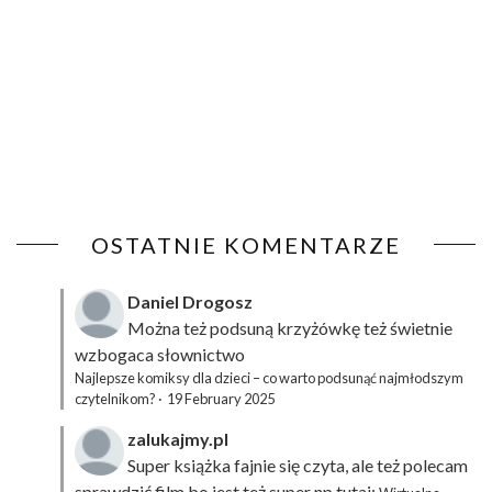
OSTATNIE KOMENTARZE
Daniel Drogosz
Można też podsuną
krzyżówkę
też świetnie
wzbogaca słownictwo
Najlepsze komiksy dla dzieci – co warto podsunąć najmłodszym
czytelnikom?
·
19 February 2025
zalukajmy.pl
Super książka fajnie się czyta, ale też polecam
sprawdzić film bo jest też super np tutaj: