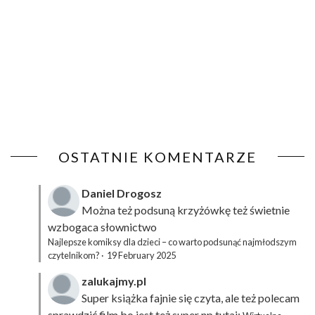
OSTATNIE KOMENTARZE
Daniel Drogosz
Można też podsuną
krzyżówkę
też świetnie
wzbogaca słownictwo
Najlepsze komiksy dla dzieci – co warto podsunąć najmłodszym
czytelnikom?
·
19 February 2025
zalukajmy.pl
Super książka fajnie się czyta, ale też polecam
sprawdzić film bo jest też super np tutaj: