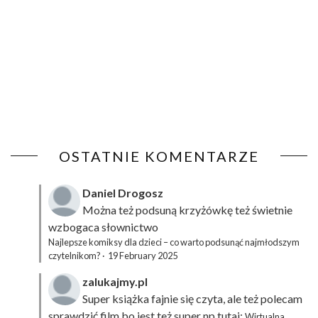
OSTATNIE KOMENTARZE
Daniel Drogosz
Można też podsuną
krzyżówkę
też świetnie
wzbogaca słownictwo
Najlepsze komiksy dla dzieci – co warto podsunąć najmłodszym
czytelnikom?
·
19 February 2025
zalukajmy.pl
Super książka fajnie się czyta, ale też polecam
sprawdzić film bo jest też super np tutaj:
Wirtualna