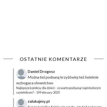
OSTATNIE KOMENTARZE
Daniel Drogosz
Można też podsuną
krzyżówkę
też świetnie
wzbogaca słownictwo
Najlepsze komiksy dla dzieci – co warto podsunąć najmłodszym
czytelnikom?
·
19 February 2025
zalukajmy.pl
Super książka fajnie się czyta, ale też polecam