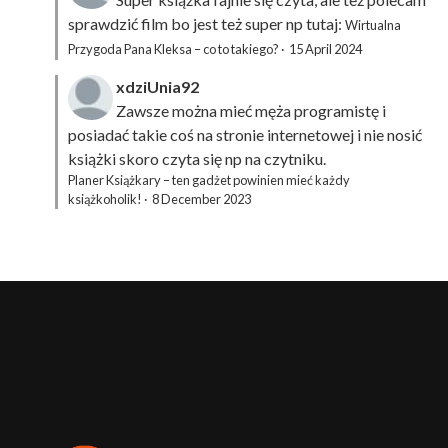
sprawdzić film bo jest też super np tutaj:
Wirtualna
Przygoda Pana Kleksa – co to takiego?
·
15 April 2024
xdziUnia92
Zawsze można mieć męża programistę i
posiadać takie coś na stronie internetowej i nie nosić
książki skoro czyta się np na czytniku.
Planer Książkary – ten gadżet powinien mieć każdy
książkoholik!
·
8 December 2023