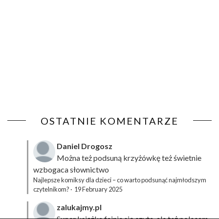
OSTATNIE KOMENTARZE
Daniel Drogosz
Można też podsuną
krzyżówkę
też świetnie
wzbogaca słownictwo
Najlepsze komiksy dla dzieci – co warto podsunąć najmłodszym
czytelnikom?
·
19 February 2025
zalukajmy.pl
Super książka fajnie się czyta, ale też polecam