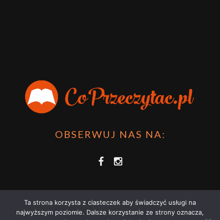
sprawdzić film bo jest też super np tutaj:
Wirtualna
Przygoda Pana Kleksa – co to takiego?
·
15 April 2024
xdziUnia92
Zawsze można mieć męża programistę i
posiadać takie coś na stronie internetowej i nie nosić
książki skoro czyta się np na czytniku.
Planer Książkary – ten gadżet powinien mieć każdy
książkoholik!
·
8 December 2023
OBSERWUJ NAS NA:
Ta strona korzysta z ciasteczek aby świadczyć usługi na
najwyższym poziomie. Dalsze korzystanie ze strony oznacza,