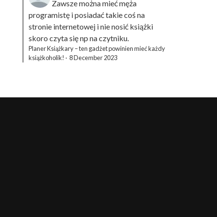
Zawsze można mieć męża
programistę i posiadać takie coś na
stronie internetowej i nie nosić książki
skoro czyta się np na czytniku.
Planer Książkary – ten gadżet powinien mieć każdy
książkoholik!
·
8 December 2023