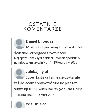
OSTATNIE
KOMENTARZE
Daniel Drogosz
Można też podsuną
krzyżówkę
też
świetnie wzbogaca słownictwo
Najlepsze komiksy dla dzieci – co warto podsunąć
najmłodszym czytelnikom?
·
19 February 2025
zalukajmy.pl
Super książka fajnie się czyta, ale
też polecam sprawdzić film bo jest też
super np tutaj:
Wirtualna Przygoda Pana Kleksa
– co to takiego?
·
15 April 2024
xdziUnia92