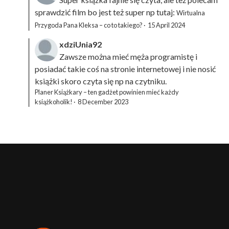
sprawdzić film bo jest też super np tutaj:
Wirtualna
Przygoda Pana Kleksa – co to takiego?
·
15 April 2024
xdziUnia92
Zawsze można mieć męża programistę i
posiadać takie coś na stronie internetowej i nie nosić
książki skoro czyta się np na czytniku.
Planer Książkary – ten gadżet powinien mieć każdy
książkoholik!
·
8 December 2023