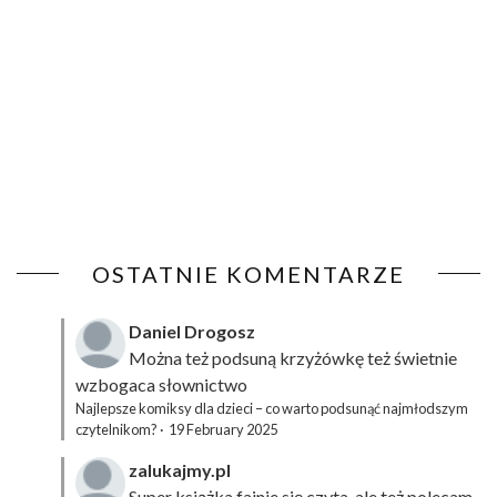
OSTATNIE KOMENTARZE
Daniel Drogosz
Można też podsuną
krzyżówkę
też świetnie
wzbogaca słownictwo
Najlepsze komiksy dla dzieci – co warto podsunąć najmłodszym
czytelnikom?
·
19 February 2025
zalukajmy.pl
Super książka fajnie się czyta, ale też polecam