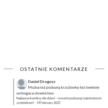
OSTATNIE KOMENTARZE
Daniel Drogosz
Można też podsuną
krzyżówkę
też świetnie
wzbogaca słownictwo
Najlepsze komiksy dla dzieci – co warto podsunąć najmłodszym
czytelnikom?
·
19 February 2025