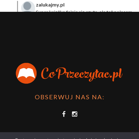
zalukajmy.pl
Super książka fajnie się czyta, ale też polecam
sprawdzić film bo jest też super np tutaj:
Wirtualna
Przygoda Pana Kleksa – co to takiego?
·
15 April 2024
xdziUnia92
Zawsze można mieć męża programistę i
posiadać takie coś na stronie internetowej i nie nosić
książki skoro czyta się np na czytniku.
Planer Książkary – ten gadżet powinien mieć każdy
książkoholik!
·
8 December 2023
OBSERWUJ NAS NA: