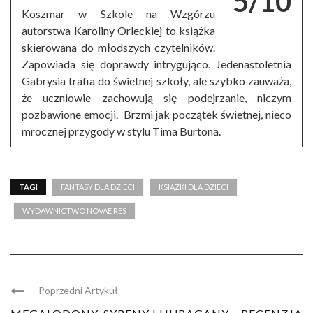
5/10
Koszmar w Szkole na Wzgórzu
autorstwa Karoliny Orleckiej to książka
skierowana do młodszych czytelników.
Zapowiada się doprawdy intrygująco. Jedenastoletnia
Gabrysia trafia do świetnej szkoły, ale szybko zauważa,
że uczniowie zachowują się podejrzanie, niczym
pozbawione emocji. Brzmi jak początek świetnej, nieco
mrocznej przygody w stylu Tima Burtona.
TAGI
FANTASY DLA DZIECI
KSIĄŻKI DLA DZIECI
WYDAWNICTWO NOVAE RES
Poprzedni Artykuł