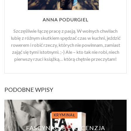
ANNA PODURGIEL
Szczęśliwie łączę pracę z pasją. W wolnych chwilach
lubię z różnym skutkiem spędzać czas w kuchni, jeździć
rowerem i robić rzeczy, których nie powinnam, zamiast
zająć się tymi istotnymi. ;-) Ale – kto tak nie robi, niech
pierwszy rzuci książką… którą chętnie przeczytam!
PODOBNE WPISY
KRYMINAŁ
FASCYNACJA – RECENZJA