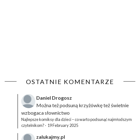
OSTATNIE KOMENTARZE
Daniel Drogosz
Można też podsuną
krzyżówkę
też świetnie
wzbogaca słownictwo
Najlepsze komiksy dla dzieci – co warto podsunąć najmłodszym
czytelnikom?
·
19 February 2025
zalukajmy.pl