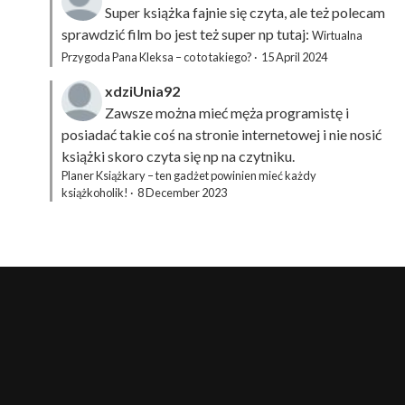
Super książka fajnie się czyta, ale też polecam
sprawdzić film bo jest też super np tutaj:
Wirtualna
Przygoda Pana Kleksa – co to takiego?
·
15 April 2024
xdziUnia92
Zawsze można mieć męża programistę i
posiadać takie coś na stronie internetowej i nie nosić
książki skoro czyta się np na czytniku.
Planer Książkary – ten gadżet powinien mieć każdy
książkoholik!
·
8 December 2023