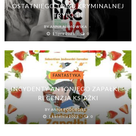
OSTATNIEGO TOMU KRYMINALNEJ
TRYLOGII
BY
ANNA ALIMOWSKA
1 lipca 2021
0
FANTASTYKA
INCYDENTY ANTONIEGO ZAPAŁKI –
RECENZJA KSIĄŻKI
BY
ANNA PODURGIEL
1 kwietnia 2022
0