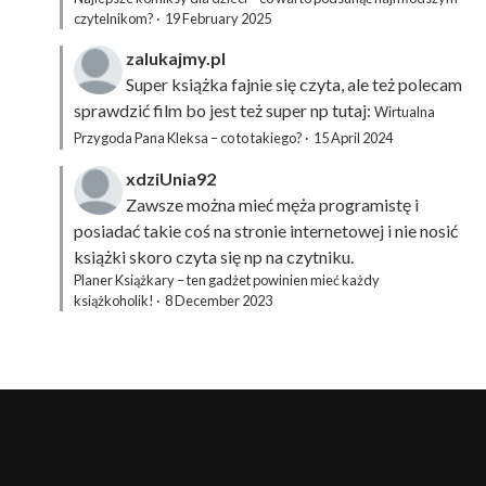
czytelnikom?
·
19 February 2025
zalukajmy.pl
Super książka fajnie się czyta, ale też polecam
sprawdzić film bo jest też super np tutaj:
Wirtualna
Przygoda Pana Kleksa – co to takiego?
·
15 April 2024
xdziUnia92
Zawsze można mieć męża programistę i
posiadać takie coś na stronie internetowej i nie nosić
książki skoro czyta się np na czytniku.
Planer Książkary – ten gadżet powinien mieć każdy
książkoholik!
·
8 December 2023