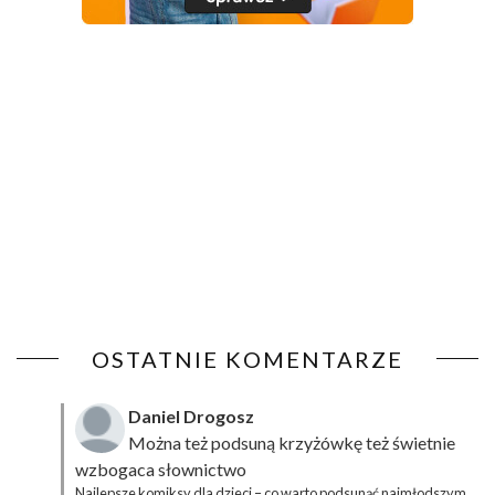
OSTATNIE KOMENTARZE
Daniel Drogosz
Można też podsuną
krzyżówkę
też świetnie
wzbogaca słownictwo
Najlepsze komiksy dla dzieci – co warto podsunąć najmłodszym