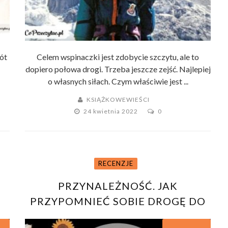
ót
Celem wspinaczki jest zdobycie szczytu, ale to
dopiero połowa drogi. Trzeba jeszcze zejść. Najlepiej
o własnych siłach. Czym właściwie jest ...
KSIĄŻKOWEWIEŚCI
24 kwietnia 2022
0
RECENZJE
PRZYNALEŻNOŚĆ. JAK
I
PRZYPOMNIEĆ SOBIE DROGĘ DO
DOMU TOKO-PA TURNER –