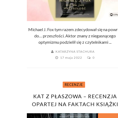
Michael J. Fox tym razem zdecydował się na powr
do… przeszłości. Aktor znany z niegasnącego
optymizmu podzielił się z czytelnikami ...
KATARZYNA STACHURA
17 maja 2022
0
RECENZJE
KAT Z PŁASZOWA – RECENZJA
OPARTEJ NA FAKTACH KSIĄŻK
MAXA CZORNYJA