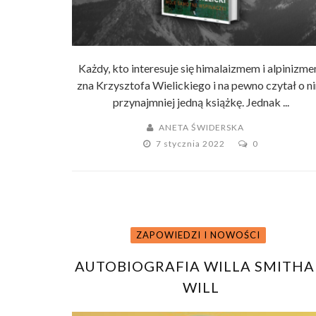
Każdy, kto interesuje się himalaizmem i alpinizm
zna Krzysztofa Wielickiego i na pewno czytał o n
przynajmniej jedną książkę. Jednak ...
ANETA ŚWIDERSKA
7 stycznia 2022
0
ZAPOWIEDZI I NOWOŚCI
AUTOBIOGRAFIA WILLA SMITHA
WILL