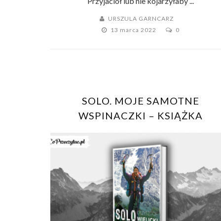
Przyjaciół lub nie kojarzyłaby ...
URSZULA GARNCARZ
13 marca 2022
0
SOLO. MOJE SAMOTNE
WSPINACZKI – KSIĄŻKA
KRZYSZTOFA WIELICKIEGO JUŻ
STYCZNIU