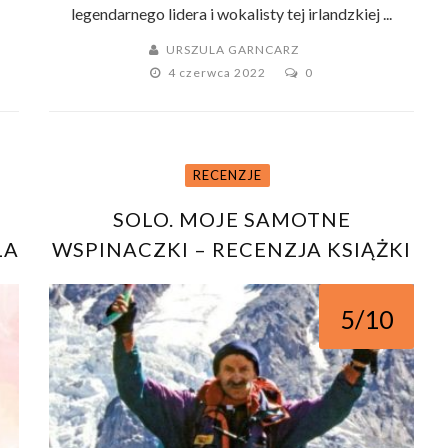
legendarnego lidera i wokalisty tej irlandzkiej ...
URSZULA GARNCARZ
4 czerwca 2022
0
RECENZJE
SOLO. MOJE SAMOTNE
LA
WSPINACZKI – RECENZJA KSIĄŻKI
KRZYSZTOFA WIELICKIEGO
5/10