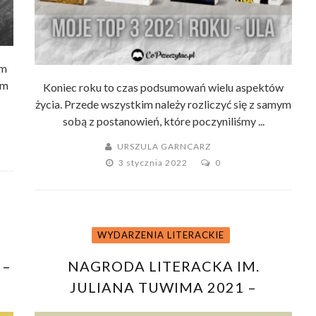
em
im
Koniec roku to czas podsumowań wielu aspektów
życia. Przede wszystkim należy rozliczyć się z samym
sobą z postanowień, które poczyniliśmy ...
URSZULA GARNCARZ
3 stycznia 2022
0
WYDARZENIA LITERACKIE
 –
NAGRODA LITERACKA IM.
JULIANA TUWIMA 2021 –
LAUREATKA EWA KURYLUK