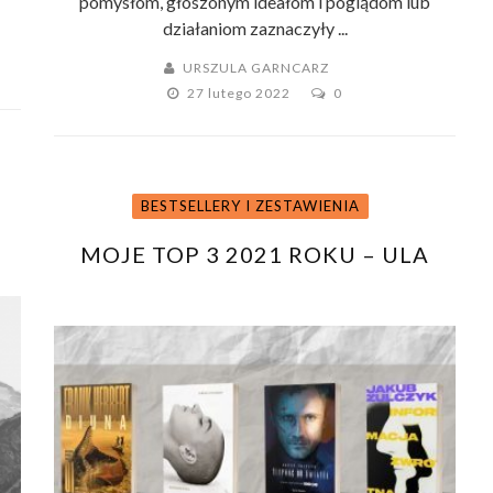
pomysłom, głoszonym ideałom i poglądom lub
działaniom zaznaczyły ...
URSZULA GARNCARZ
27 lutego 2022
0
BESTSELLERY I ZESTAWIENIA
MOJE TOP 3 2021 ROKU – ULA
 W