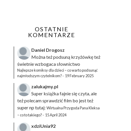
OSTATNIE
KOMENTARZE
Daniel Drogosz
Można też podsuną
krzyżówkę
też
świetnie wzbogaca słownictwo
Najlepsze komiksy dla dzieci – co warto podsunąć
najmłodszym czytelnikom?
·
19 February 2025
zalukajmy.pl
Super książka fajnie się czyta, ale
też polecam sprawdzić film bo jest też
super np tutaj:
Wirtualna Przygoda Pana Kleksa
– co to takiego?
·
15 April 2024
xdziUnia92