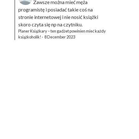
Zawsze można mieć męża
programistę i posiadać takie coś na
stronie internetowej i nie nosić książki
skoro czyta się np na czytniku.
Planer Książkary – ten gadżet powinien mieć każdy
książkoholik!
·
8 December 2023