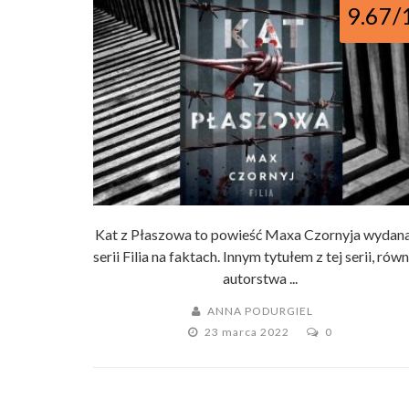
9.67/
Kat z Płaszowa to powieść Maxa Czornyja wydan
serii Filia na faktach. Innym tytułem z tej serii, rów
autorstwa ...
ANNA PODURGIEL
23 marca 2022
0