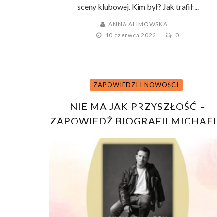
sceny klubowej. Kim był? Jak trafił ...
ANNA ALIMOWSKA
10 czerwca 2022
0
ZAPOWIEDZI I NOWOŚCI
NIE MA JAK PRZYSZŁOŚĆ –
ZAPOWIEDŹ BIOGRAFII MICHAE
J. FOXA