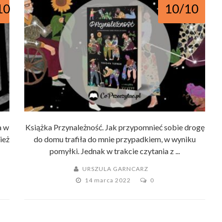
RECENZJA
10
10/10
a w
Książka Przynależność. Jak przypomnieć sobie drogę
nież
do domu trafiła do mnie przypadkiem, w wyniku
pomyłki. Jednak w trakcie czytania z ...
URSZULA GARNCARZ
14 marca 2022
0