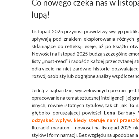
Co nowego czeka nas w listop
lupą!
Listopad 2025 przynosi prawdziwy wysyp publikacj
upływają pod znakiem eksplorowania różnych g
skłaniające do refleksji eseje, aż po książki ot
Nowości na listopad 2025 budzą szczególne emocj
listy „must-read” i radość z każdej przeczytanej s
odkryjecie na niej zarówno historie pozwalając
rozwój osobisty lub dogłębne analizy współczesno
Jedną z najbardziej wyczekiwanych premier jest
opracowanie na temat sztucznej inteligencji, jej g
innych, równie istotnych tytułów, takich jak
To s
głęboko poruszającej powieści
Lena
Barbary W
odzyskać wpływ, kiedy steruje nami przeszł
literacki maraton – nowości na listopad 2025 ni
stylów i form narracji. Bez względu na upodobania 