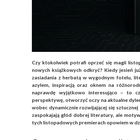
Czy ktokolwiek potrafi oprzeć się magii list
nowych książkowych odkryć? Kiedy jesień ju
zasiadania z herbatą w wygodnym fotelu, lit
azylem, inspiracją oraz oknem na różnorodn
naprawdę wyjątkowo interesująco – to cz
perspektywę, otworzyć oczy na aktualne dylema
wobec dynamicznie rozwijającej się sztucznej i
zaspokajają głód dobrej literatury, ale motyw
tych listopadowych premierach opowiem w dzi