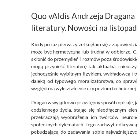
Quo vAIdis Andrzeja Dragana – 
literatury. Nowości na listop
Kiedy po raz pierwszy zetknęłam się z zapowiedz
może być hermetyczna lub trudna w odbiorze. 
skłonić do przemyśleń i rozmów poza środowiski
mogą przynieść literaturę tak aktualną i nieocz
jednocześnie wybitnym fizykiem, wykładowcą i tw
daleką od typowego moralizatorstwa, co sprawi
względu na wykształcenie czy poziom technicznej 
Dragan w wyjątkowo przystępny sposób opisuje, ja
codziennego życia, stając się nieodłącznym el
przekraczają wyobrażenia ich twórców, neuron
społecznych dylematach. Jego zachwyt odkrywcą r
pobudzającą do zadawania sobie najważniejszyc