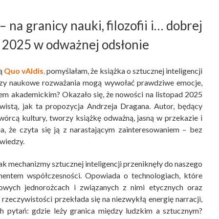
na granicy nauki, filozofii i… dobrej
ad 2025 w odważnej odsłonie
ią
Quo vAIdis
,
pomyślałam, że książka o sztucznej inteligencji
Czy naukowe rozważania mogą wywołać prawdziwe emocje,
em akademickim? Okazało się, że nowości na listopad 2025
ywistą, jak ta propozycja Andrzeja Dragana. Autor, będący
órcą kultury, tworzy książkę odważną, jasną w przekazie i
a, że czyta się ją z narastającym zainteresowaniem – bez
wiedzy.
k mechanizmy sztucznej inteligencji przeniknęły do naszego
ementem współczesności. Opowiada o technologiach, które
owych jednorożcach i związanych z nimi etycznych oraz
zeczywistości przekłada się na niezwykłą energię narracji,
h pytań: gdzie leży granica między ludzkim a sztucznym?