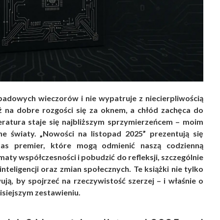
opadowych wieczorów i nie wypatruje z niecierpliwością
ż na dobre rozgości się za oknem, a chłód zachęca do
eratura staje się najbliższym sprzymierzeńcem – moim
e światy. „Nowości na listopad 2025” prezentują się
as premier, które mogą odmienić naszą codzienną
ty współczesności i pobudzić do refleksji, szczególnie
nteligencji oraz zmian społecznych. Te książki nie tylko
ują, by spojrzeć na rzeczywistość szerzej – i właśnie o
siejszym zestawieniu.