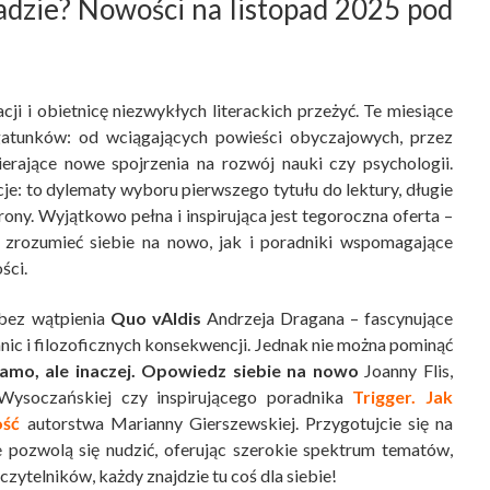
adzie? Nowości na listopad 2025 pod
i i obietnicę niezwykłych literackich przeżyć. Te miesiące
atunków: od wciągających powieści obyczajowych, przez
wierające nowe spojrzenia na rozwój nauki czy psychologii.
e: to dylematy wyboru pierwszego tytułu do lektury, długie
trony. Wyjątkowo pełna i inspirująca jest tegoroczna oferta –
e zrozumieć siebie na nowo, jak i poradniki wspomagające
ści.
 bez wątpienia
Quo vAIdis
Andrzeja Dragana – fascynujące
ranic i filozoficznych konsekwencji. Jednak nie można pominąć
amo, ale inaczej. Opowiedz siebie na nowo
Joanny Flis,
ysoczańskiej czy inspirującego poradnika
Trigger. Jak
ość
autorstwa Marianny Gierszewskiej. Przygotujcie się na
e pozwolą się nudzić, oferując szerokie spektrum tematów,
czytelników, każdy znajdzie tu coś dla siebie!