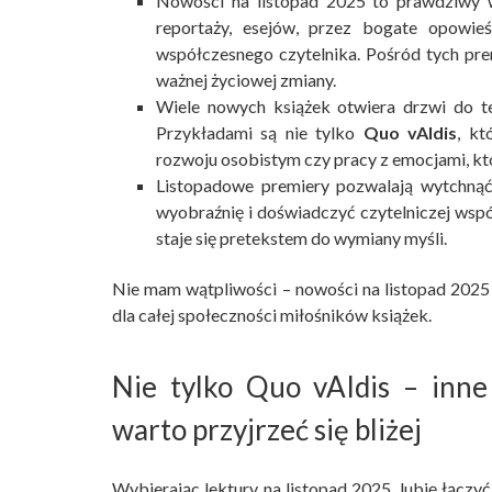
Nowości na listopad 2025 to prawdziwy w
reportaży, esejów, przez bogate opowie
współczesnego czytelnika. Pośród tych prem
ważnej życiowej zmiany.
Wiele nowych książek otwiera drzwi do t
Przykładami są nie tylko
Quo vAIdis
, kt
rozwoju osobistym czy pracy z emocjami, któ
Listopadowe premiery pozwalają wytchnąć 
wyobraźnię i doświadczyć czytelniczej wspó
staje się pretekstem do wymiany myśli.
Nie mam wątpliwości – nowości na listopad 2025 
dla całej społeczności miłośników książek.
Nie tylko Quo vAIdis – inne
warto przyjrzeć się bliżej
Wybierając lektury na listopad 2025, lubię łączyć 