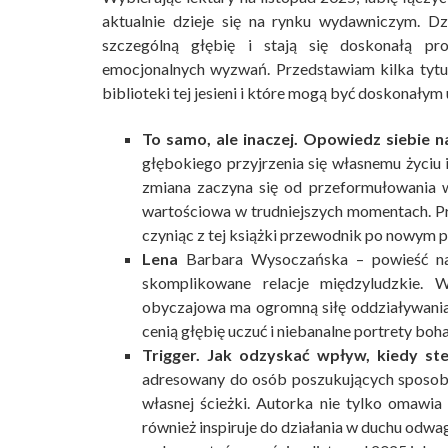
aktualnie dzieje się na rynku wydawniczym. Dz
szczególną głębię i stają się doskonałą pro
emocjonalnych wyzwań. Przedstawiam kilka tyt
biblioteki tej jesieni i które mogą być doskonałym
To samo, ale inaczej. Opowiedz siebie 
głębokiego przyjrzenia się własnemu życiu 
zmiana zaczyna się od przeformułowania wła
wartościowa w trudniejszych momentach. Pr
czyniąc z tej książki przewodnik po nowym 
Lena
Barbara Wysoczańska – powieść nap
skomplikowane relacje międzyludzkie. W
obyczajowa ma ogromną siłę oddziaływania.
cenią głębię uczuć i niebanalne portrety boh
Trigger. Jak odzyskać wpływ, kiedy ste
adresowany do osób poszukujących sposobu
własnej ścieżki. Autorka nie tylko omawia
również inspiruje do działania w duchu odwag