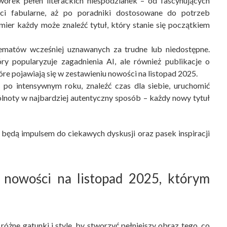
orek pełen literackich niespodzianek – od fascynujących
ści fabularne, aż po poradniki dostosowane do potrzeb
ier każdy może znaleźć tytuł, który stanie się początkiem
ematów wcześniej uznawanych za trudne lub niedostępne.
óry popularyzuje zagadnienia AI, ale również publikacje o
re pojawiają się w zestawieniu nowości na listopad 2025.
po intensywnym roku, znaleźć czas dla siebie, uruchomić
lnoty w najbardziej autentyczny sposób – każdy nowy tytuł
będą impulsem do ciekawych dyskusji oraz pasek inspiracji
 nowości na listopad 2025, którym
różne gatunki i style, by stworzyć pełniejszy obraz tego, co