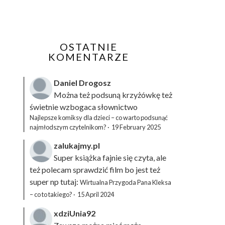
OSTATNIE
KOMENTARZE
Daniel Drogosz
Można też podsuną
krzyżówkę
też
świetnie wzbogaca słownictwo
Najlepsze komiksy dla dzieci – co warto podsunąć
najmłodszym czytelnikom?
·
19 February 2025
zalukajmy.pl
Super książka fajnie się czyta, ale
też polecam sprawdzić film bo jest też
super np tutaj:
Wirtualna Przygoda Pana Kleksa
– co to takiego?
·
15 April 2024
xdziUnia92