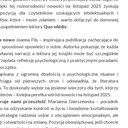
ięki tej różnorodności nowości na listopad 2025 zyskują
pozycją dla czytelników szukających intelektualnych i
ułów, które – moim zdaniem – warto dołączyć do domowej
 uzupełnieniem lektury
Quo vAIdis
:
na nowo
Joanna Flis – inspirująca publikacja zachęcająca do
i sposobowi opowieści o sobie. Autorka pokazuje, że każda
snej narracji, a lektura jej książki może być szczególnie
zeplata refleksję psychologiczną z praktycznymi poradami,
początku.
isana z ogromną dbałością o psychologiczne niuanse i
ciąga od pierwszych stron i udowadnia, że literatura
 To doskonały wybór na jesienne wieczory dla tych, którzy
aterów – kolejna perełka wśród nowości na listopad 2025.
ruje nami przeszłość
Marianna Gierszewska – poradnik
 na odzyskanie kontroli w życiu i świadome kształtowanie
 strategie radzenia sobie z obciążeniem emocjonalnym, ale
i i otwartości na zmiany. Pozycja obowiązkowa, jeśli chcecie