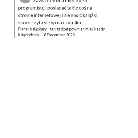
Zawsze można mieć męża
programistę i posiadać takie coś na
stronie internetowej i nie nosić książki
skoro czyta się np na czytniku.
Planer Książkary – ten gadżet powinien mieć każdy
książkoholik!
·
8 December 2023