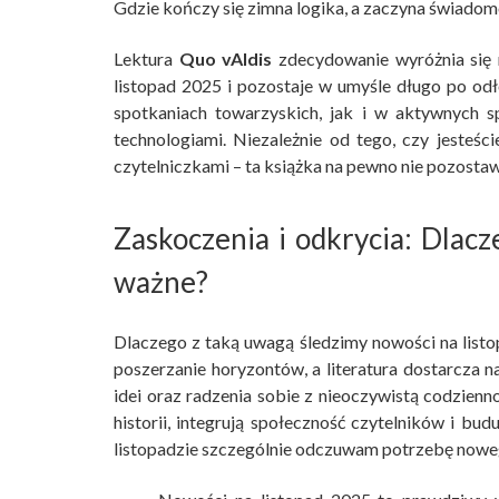
Gdzie kończy się zimna logika, a zaczyna świadomo
Lektura
Quo vAIdis
zdecydowanie wyróżnia się 
listopad 2025 i pozostaje w umyśle długo po odł
spotkaniach towarzyskich, jak i w aktywnych s
technologiami. Niezależnie od tego, czy jesteśc
czytelniczkami – ta książka na pewno nie pozosta
Zaskoczenia i odkrycia: Dlacz
ważne?
Dlaczego z taką uwagą śledzimy nowości na list
poszerzanie horyzontów, a literatura dostarcza 
idei oraz radzenia sobie z nieoczywistą codzienn
historii, integrują społeczność czytelników i b
listopadzie szczególnie odczuwam potrzebę nowego 