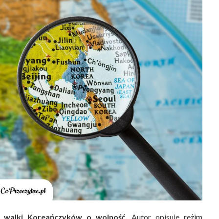
t walki Koreańczyków o wolność.
Autor opisuje reżim