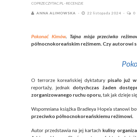
COPRZECZYTAC.PL
- RECENZJE
ANNA ALIMOWSKA
22 listopada 2024
0
Pokonać Kimów
. Tajna misja przeciwko reżimo
północnokoreańskim reżimem. Czy autorowi się
Pok
O terrorze koreańskiej dyktatury
pisało już wi
reportaży, jednak
dotychczas żaden dostęp
zorganizowanego ruchu oporu,
tak jak dzieje si
Wspomniana książka Bradleya Hope’a stanowi bow
przeciwko północnokoreańskiemu reżimowi.
Autor przedstawia na jej kartach
kulisy organiza