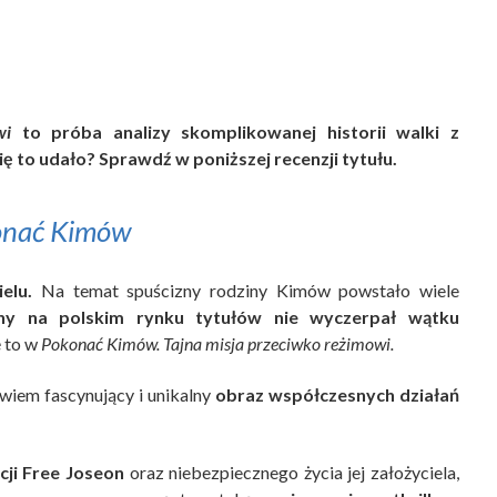
wi
to próba analizy skomplikowanej historii walki z
 to udało? Sprawdź w poniższej recenzji tytułu.
onać Kimów
elu.
Na temat spuścizny rodziny Kimów powstało wiele
ny na polskim rynku tytułów nie wyczerpał wątku
ę to w
Pokonać Kimów. Tajna misja przeciwko reżimowi.
iem fascynujący i unikalny
obraz współczesnych działań
cji Free Joseon
oraz niebezpiecznego życia jej założyciela,