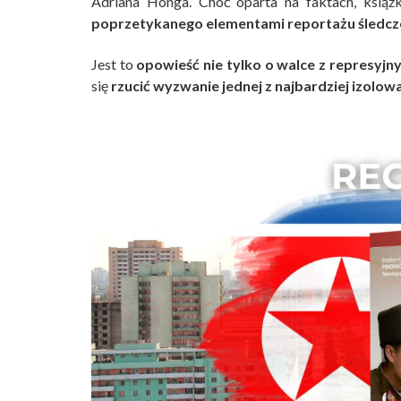
Adriana Honga. Choć oparta na faktach, książ
poprzetykanego elementami reportażu śledcz
Jest to
opowieść nie tylko o walce z represyj
się
rzucić wyzwanie jednej z najbardziej izolow