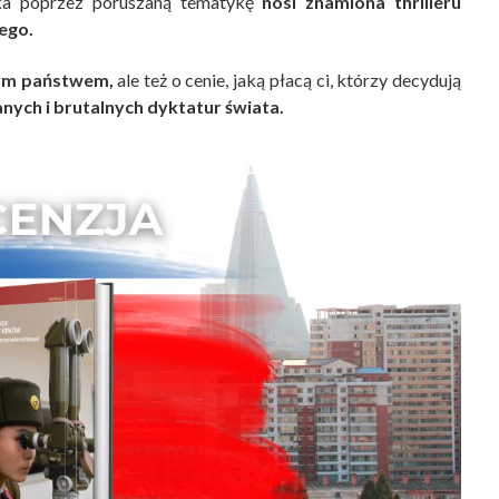
ka poprzez poruszaną tematykę
nosi znamiona thrilleru
ego.
nym państwem,
ale też o cenie, jaką płacą ci, którzy decydują
anych i brutalnych dyktatur świata.