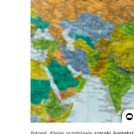
Pokonać Kimów
przedstawia
szeroki konteks