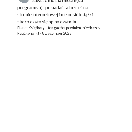
Zawsze można mieć męża
programistę i posiadać takie coś na
stronie internetowej i nie nosić książki
skoro czyta się np na czytniku.
Planer Książkary – ten gadżet powinien mieć każdy
książkoholik!
·
8 December 2023