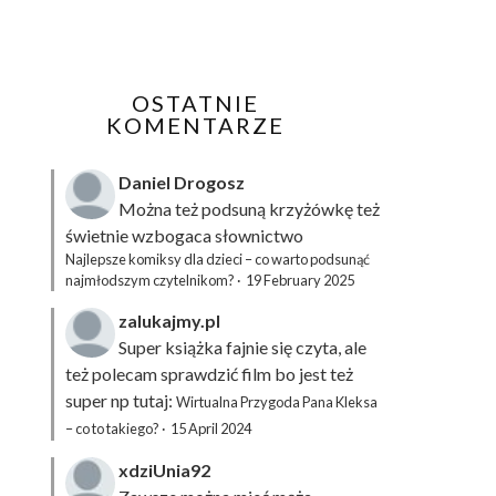
OSTATNIE
KOMENTARZE
Daniel Drogosz
Można też podsuną
krzyżówkę
też
świetnie wzbogaca słownictwo
Najlepsze komiksy dla dzieci – co warto podsunąć
najmłodszym czytelnikom?
·
19 February 2025
zalukajmy.pl
Super książka fajnie się czyta, ale
też polecam sprawdzić film bo jest też
super np tutaj:
Wirtualna Przygoda Pana Kleksa
– co to takiego?
·
15 April 2024
xdziUnia92