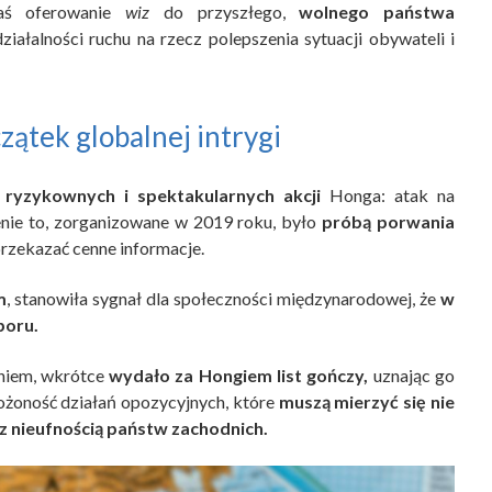
aś oferowanie
wiz
do przyszłego,
wolnego państwa
ziałalności ruchu na rzecz polepszenia sytuacji obywateli i
zątek globalnej intrygi
j ryzykownych i spektakularnych akcji
Honga: atak na
nie to, zorganizowane w 2019 roku, było
próbą porwania
przekazać cenne informacje.
m
, stanowiła sygnał dla społeczności międzynarodowej, że
w
poru.
niem, wkrótce
wydało za Hongiem list gończy,
uznając go
łożoność działań opozycyjnych, które
muszą mierzyć się nie
 z nieufnością państw zachodnich.