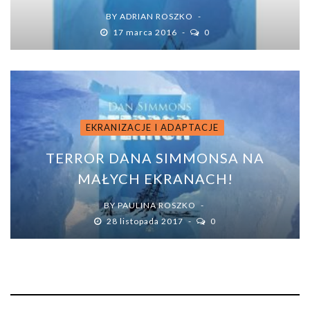
BY
ADRIAN ROSZKO
17 marca 2016
0
EKRANIZACJE I ADAPTACJE
TERROR DANA SIMMONSA NA
MAŁYCH EKRANACH!
BY
PAULINA ROSZKO
28 listopada 2017
0