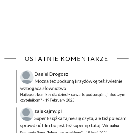
OSTATNIE KOMENTARZE
Daniel Drogosz
Można też podsuną
krzyżówkę
też świetnie
wzbogaca słownictwo
Najlepsze komiksy dla dzieci – co warto podsunąć najmłodszym
czytelnikom?
·
19 February 2025
zalukajmy.pl
Super książka fajnie się czyta, ale też polecam
sprawdzić film bo jest też super np tutaj:
Wirtualna
Przygoda Pana Kleksa – co to takiego?
·
15 April 2024