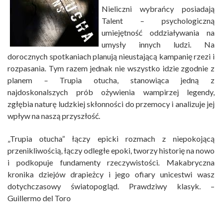
Nieliczni wybrańcy posiadają
Talent – psychologiczną
umiejętność oddziaływania na
umysły innych ludzi. Na
dorocznych spotkaniach planują nieustającą kampanię rzezi i
rozpasania. Tym razem jednak nie wszystko idzie zgodnie z
planem – Trupia otucha, stanowiąca jedną z
najdoskonalszych prób ożywienia wampirzej legendy,
zgłębia naturę ludzkiej skłonności do przemocy i analizuje jej
wpływ na naszą przyszłość.
„Trupia otucha” łączy epicki rozmach z niepokojącą
przenikliwością, łączy odległe epoki, tworzy historię na nowo
i podkopuje fundamenty rzeczywistości. Makabryczna
kronika dziejów drapieżcy i jego ofiary unicestwi wasz
dotychczasowy światopogląd. Prawdziwy klasyk. –
Guillermo del Toro