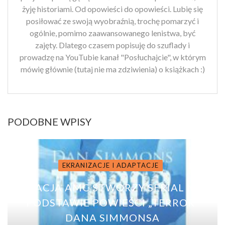
żyję historiami. Od opowieści do opowieści. Lubię się
posiłować ze swoją wyobraźnią, trochę pomarzyć i
ogólnie, pomimo zaawansowanego lenistwa, być
zajęty. Dlatego czasem popisuję do szuflady i
prowadzę na YouTubie kanał "Posłuchajcie", w którym
mówię głównie (tutaj nie ma zdziwienia) o książkach :)
PODOBNE WPISY
EKRANIZACJE I ADAPTACJE
STACJA AMC STWORZY SERIAL NA
PODSTAWIE POWIEŚCI „TERROR”
DANA SIMMONSA