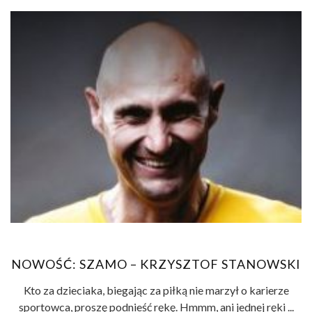
NOWOŚĆ: SZAMO – KRZYSZTOF STANOWSKI
Kto za dzieciaka, biegając za piłką nie marzył o karierze
sportowca, proszę podnieść rękę. Hmmm, ani jednej ręki ...