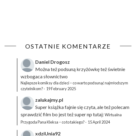
OSTATNIE KOMENTARZE
Daniel Drogosz
Można też podsuną
krzyżówkę
też świetnie
wzbogaca słownictwo
Najlepsze komiksy dla dzieci – co warto podsunąć najmłodszym
czytelnikom?
·
19 February 2025
zalukajmy.pl
Super książka fajnie się czyta, ale też polecam
sprawdzić film bo jest też super np tutaj:
Wirtualna
Przygoda Pana Kleksa – co to takiego?
·
15 April 2024
xdziUnia92