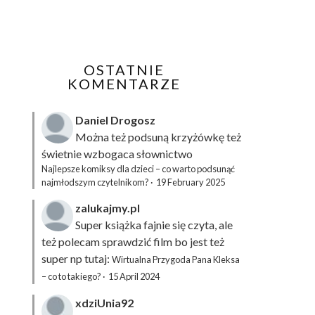
OSTATNIE
KOMENTARZE
Daniel Drogosz
Można też podsuną
krzyżówkę
też
świetnie wzbogaca słownictwo
Najlepsze komiksy dla dzieci – co warto podsunąć
najmłodszym czytelnikom?
·
19 February 2025
zalukajmy.pl
Super książka fajnie się czyta, ale
też polecam sprawdzić film bo jest też
super np tutaj:
Wirtualna Przygoda Pana Kleksa
– co to takiego?
·
15 April 2024
xdziUnia92