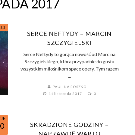
PADA 2017
ŚCI
SERCE NEFTYDY – MARCIN
SZCZYGIELSKI
Serce Neftydy to gorąca nowość od Marcina
Szczygielskiego, która przypadnie do gustu
wszystkim miłośnikom space opery. Tym razem
...
PAULINA ROSZKO
11 listopada 2017
0
ZJE
SKRADZIONE GODZINY –
10
NAPRAWDĘ WARTO