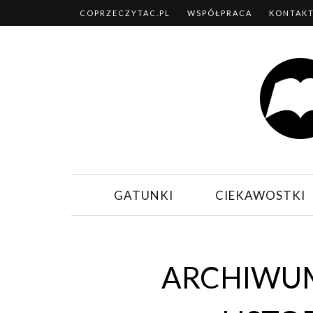
COPRZECZYTAC.PL
WSPÓŁPRACA
KONTAK
GATUNKI
CIEKAWOSTKI
ARCHIWUM