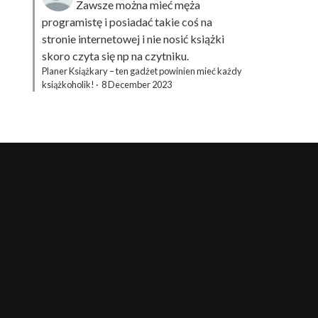
Zawsze można mieć męża
programistę i posiadać takie coś na
stronie internetowej i nie nosić książki
skoro czyta się np na czytniku.
Planer Książkary – ten gadżet powinien mieć każdy
książkoholik!
·
8 December 2023