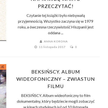
PRZECZYTAĆ!
Czytanie tej książki było niebywałą
przyjemnością. Wszystko zaczyna się w 1979
roku, a ówczesna rzeczywistość Hiszpanii jest
oddana ...
ANNA KORONA
11 listopada 2017
0
CJE
BEKSIŃSCY. ALBUM
WIDEOFONICZNY – ZWIASTUN
FILMU
BEKSIŃSCY. Album wideofoniczny to film
dokumentalny, który będziecie mogli zobaczyć
w kinach studyjnych już od 10 listopada