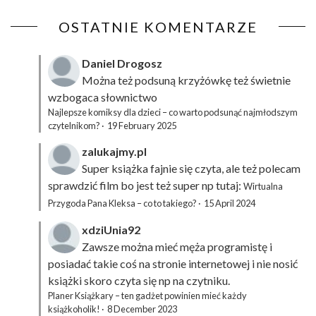
OSTATNIE KOMENTARZE
Daniel Drogosz
Można też podsuną
krzyżówkę
też świetnie
wzbogaca słownictwo
Najlepsze komiksy dla dzieci – co warto podsunąć najmłodszym
czytelnikom?
·
19 February 2025
zalukajmy.pl
Super książka fajnie się czyta, ale też polecam
sprawdzić film bo jest też super np tutaj:
Wirtualna
Przygoda Pana Kleksa – co to takiego?
·
15 April 2024
xdziUnia92
Zawsze można mieć męża programistę i
posiadać takie coś na stronie internetowej i nie nosić
książki skoro czyta się np na czytniku.
Planer Książkary – ten gadżet powinien mieć każdy
książkoholik!
·
8 December 2023