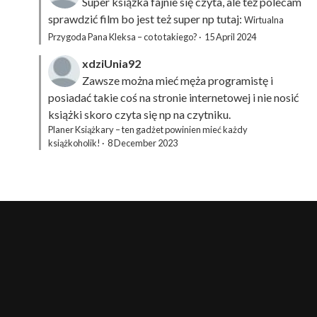
Super książka fajnie się czyta, ale też polecam
sprawdzić film bo jest też super np tutaj:
Wirtualna
Przygoda Pana Kleksa – co to takiego?
·
15 April 2024
xdziUnia92
Zawsze można mieć męża programistę i
posiadać takie coś na stronie internetowej i nie nosić
książki skoro czyta się np na czytniku.
Planer Książkary – ten gadżet powinien mieć każdy
książkoholik!
·
8 December 2023