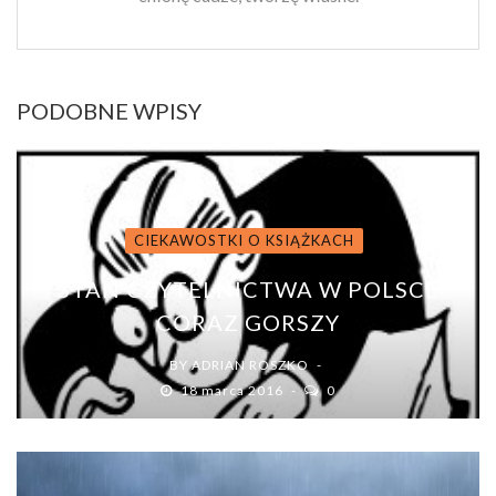
PODOBNE WPISY
CIEKAWOSTKI O KSIĄŻKACH
STAN CZYTELNICTWA W POLSCE
CORAZ GORSZY
BY
ADRIAN ROSZKO
18 marca 2016
0