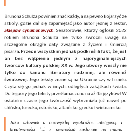
Brunona Schulza powinien znać każdy, a na pewno kojarzyć ze
szkoły, gdzie dał się zapamiętać jako autor jednej z lektur,
Sklepów cynamonowych
. Senatorowie, którzy ogłosili 2022
rokiem Brunona Schulza nie tylko zwrócili uwagę na
szczególne okrągłe daty związane z życiem i śmiercią
pisarza.
Przede wszystkim jednak podkreślili fakt, że jest
on bez wątpienia jednym z najoryginalniejszych
twórców kultury polskiej XX w. Jego utwory weszły nie
tylko do kanonu literatury rodzimej, ale również
światowej.
Jego teksty znane są na Ukrainie czy w Izraelu.
Czyta się go jednak w innych, odległych zakątkach świata.
Do tej pory jego teksty przetłumaczono na aż 45 języków! W
ostatnim czasie jego twórczość wybrzmiała już nawet po
chińsku, turecku, estońsku, albańsku, grecku i wietnamsku.
Jako człowiek o niezwykłej wyobraźni, inteligencji i
kreatywności (…) z pewnością zasługuje na miano