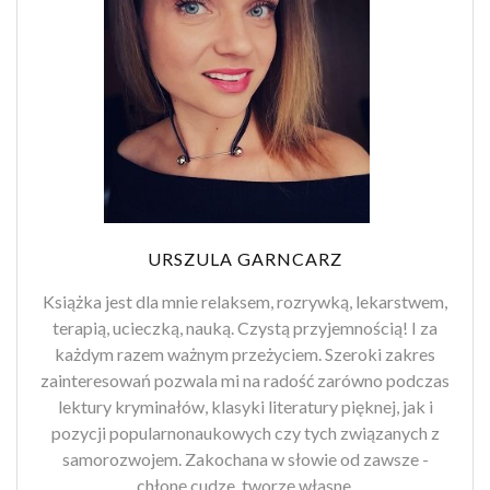
URSZULA GARNCARZ
Książka jest dla mnie relaksem, rozrywką, lekarstwem,
terapią, ucieczką, nauką. Czystą przyjemnością! I za
każdym razem ważnym przeżyciem. Szeroki zakres
zainteresowań pozwala mi na radość zarówno podczas
lektury kryminałów, klasyki literatury pięknej, jak i
pozycji popularnonaukowych czy tych związanych z
samorozwojem. Zakochana w słowie od zawsze -
chłonę cudze, tworzę własne.