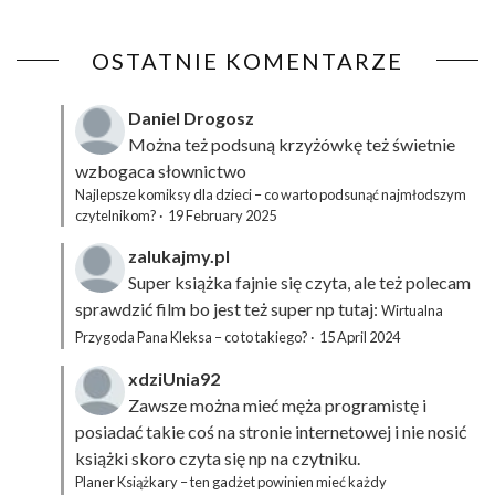
OSTATNIE KOMENTARZE
Daniel Drogosz
Można też podsuną
krzyżówkę
też świetnie
wzbogaca słownictwo
Najlepsze komiksy dla dzieci – co warto podsunąć najmłodszym
czytelnikom?
·
19 February 2025
zalukajmy.pl
Super książka fajnie się czyta, ale też polecam
sprawdzić film bo jest też super np tutaj:
Wirtualna
Przygoda Pana Kleksa – co to takiego?
·
15 April 2024
xdziUnia92
Zawsze można mieć męża programistę i
posiadać takie coś na stronie internetowej i nie nosić
książki skoro czyta się np na czytniku.
Planer Książkary – ten gadżet powinien mieć każdy