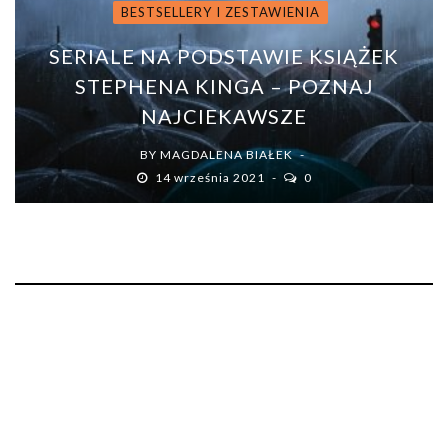
BESTSELLERY I ZESTAWIENIA
SERIALE NA PODSTAWIE KSIĄŻEK
STEPHENA KINGA – POZNAJ
NAJCIEKAWSZE
BY
MAGDALENA BIAŁEK
14 września 2021
0