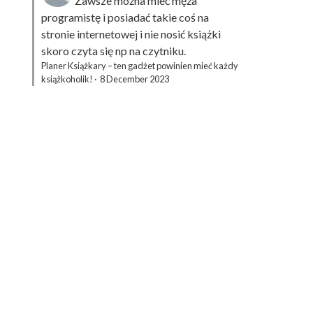
Zawsze można mieć męża
programistę i posiadać takie coś na
stronie internetowej i nie nosić książki
skoro czyta się np na czytniku.
Planer Książkary – ten gadżet powinien mieć każdy
książkoholik!
·
8 December 2023