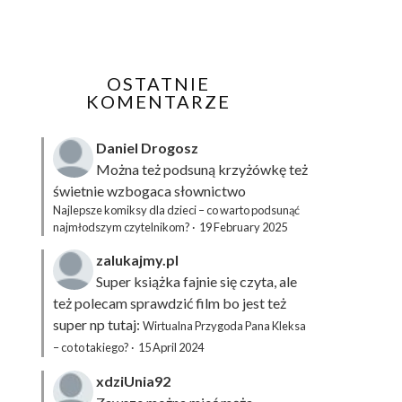
OSTATNIE
KOMENTARZE
Daniel Drogosz
Można też podsuną
krzyżówkę
też
świetnie wzbogaca słownictwo
Najlepsze komiksy dla dzieci – co warto podsunąć
najmłodszym czytelnikom?
·
19 February 2025
zalukajmy.pl
Super książka fajnie się czyta, ale
też polecam sprawdzić film bo jest też
super np tutaj:
Wirtualna Przygoda Pana Kleksa
– co to takiego?
·
15 April 2024
xdziUnia92