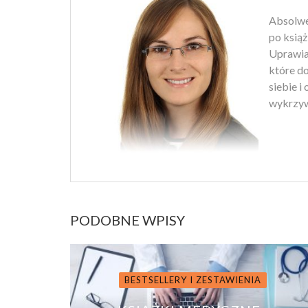
Absolwen
po książ
Uprawiam
które d
siebie i
wykrzyw
PODOBNE WPISY
BESTSELLERY I ZESTAWIENIA