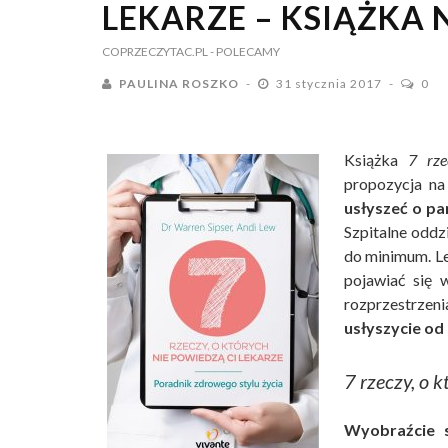
LEKARZE – KSIĄŻKA 
COPRZECZYTAC.PL
- POLECAMY
PAULINA ROSZKO
31 stycznia 2017
0
Książka
7 rze
propozycja n
usłyszeć o pa
Szpitalne oddz
do minimum. Le
pojawiać się 
rozprzestrzeni
usłyszycie od
7 rzeczy, o k
Wyobraźcie so