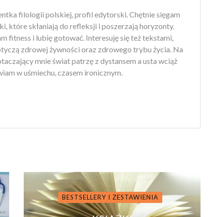
tka filologii polskiej, profil edytorski. Chętnie sięgam
ki, które skłaniają do refleksji i poszerzają horyzonty.
 fitness i lubię gotować. Interesuję się też tekstami,
otyczą zdrowej żywności oraz zdrowego trybu życia. Na
 otaczający mnie świat patrzę z dystansem a usta wciąż
iam w uśmiechu, czasem ironicznym.
BESTSELLERY I ZESTAWIENIA