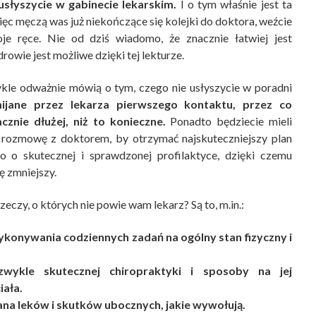
usłyszycie w gabinecie lekarskim.
I o tym właśnie jest ta
więc męczą was już niekończące się kolejki do doktora, weźcie
e ręce. Nie od dziś wiadomo, że znacznie łatwiej jest
rowie jest możliwe dzięki tej lekturze.
wykle odważnie mówią o tym, czego nie usłyszycie w poradni
ijane przez lekarza pierwszego kontaktu, przez co
znie dłużej, niż to konieczne.
Ponadto będziecie mieli
ć rozmowę z doktorem, by otrzymać najskuteczniejszy plan
ro o skutecznej i sprawdzonej profilaktyce, dzięki czemu
ę zmniejszy.
zeczy, o których nie powie wam lekarz? Są to, m.in.:
onywania codziennych zadań na ogólny stan fizyczny i
zwykle skutecznej chiropraktyki i sposoby na jej
iała.
a leków i skutków ubocznych, jakie wywołują.