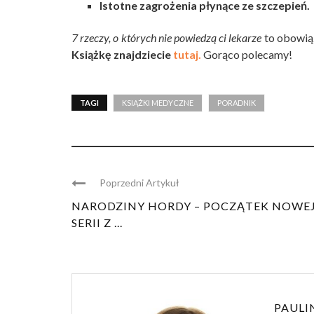
Istotne zagrożenia płynące ze szczepień.
7 rzeczy, o których nie powiedzą ci lekarze
to obowią
Książkę znajdziecie
tutaj.
Gorąco polecamy!
TAGI
KSIĄŻKI MEDYCZNE
PORADNIK
Poprzedni Artykuł
NARODZINY HORDY – POCZĄTEK NOWE
SERII Z ...
PAULI