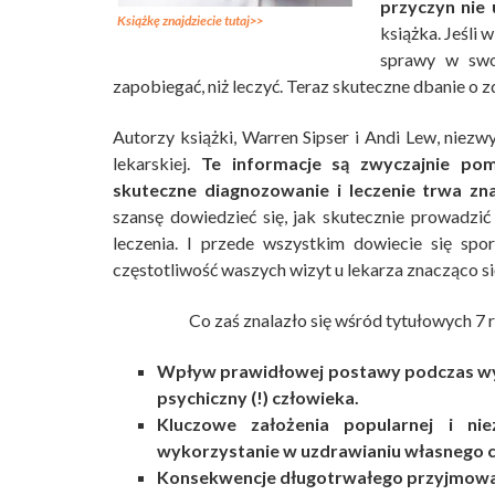
przyczyn nie 
Książkę znajdziecie tutaj>>
książka. Jeśli 
sprawy w swoj
zapobiegać, niż leczyć. Teraz skuteczne dbanie o zd
Autorzy książki, Warren Sipser i Andi Lew, niez
lekarskiej.
Te informacje są zwyczajnie pom
skuteczne diagnozowanie i leczenie trwa znac
szansę dowiedzieć się, jak skutecznie prowadzi
leczenia. I przede wszystkim dowiecie się spo
częstotliwość waszych wizyt u lekarza znacząco si
Co zaś znalazło się wśród tytułowych 7 r
Wpływ prawidłowej postawy podczas wyk
psychiczny (!) człowieka.
Kluczowe założenia popularnej i nie
wykorzystanie w uzdrawianiu własnego c
Konsekwencje długotrwałego przyjmowan