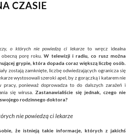
NA CZASIE
czy, o których nie powiedzą ci lekarze
to wręcz idealna
a obecną porę roku.
W telewizji i radiu, co rusz można
nującej grypie, która dopada coraz większą liczbę osób.
iały zostają zamknięte, liczbę odwiedzających ogranicza się
karze wystosowali szeroki apel, by z gorączką i katarem nie
w pracy, ponieważ doprowadza to do dalszych zarażeń i
ania się wirusa.
Zastanawialiście się jednak, czego nie
 swojego rodzinnego doktora?
tórych nie powiedzą ci lekarze
bie, że istnieją takie informacje, których z jakichś