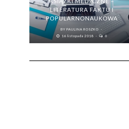
KSIĄŻKI MEDYCZNE –
LITERATURA FAKTU I
POPULARNONAUKOWA
BY
PAULINA ROSZKO
16 listopada 2018
0