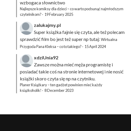
wzbogaca słownictwo
Najlepsze komiksy dla dzieci – co warto podsunąć najmłodszym
czytelnikom?
·
19 February 2025
zalukajmy.pl
Super książka fajnie się czyta, ale też polecam
sprawdzić film bo jest też super np tutaj:
Wirtualna
Przygoda Pana Kleksa – co to takiego?
·
15 April 2024
xdziUnia92
Zawsze można mieć męża programistę i
posiadać takie coś na stronie internetowej i nie nosić
książki skoro czyta się np na czytniku.
Planer Książkary – ten gadżet powinien mieć każdy
książkoholik!
·
8 December 2023