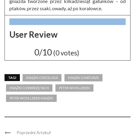
gniazda tworzone przez kilkadziesiąt gatunków – od
ptaków, przez ssaki, owady, aż po koralowce.
User Review
0/10
(
0
votes)
TAGI
KSIĄŻKI O EKOLOGII
KSIĄŻKI O NATURZE
KSIĄŻKI O ZWIERZĘTACH
PETER WOHLLEBEN
PETER WOHLLEBEN KSIĄŻKI
Poprzedni Artykuł