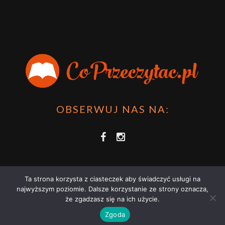
OBSERWUJ NAS NA:
Ta strona korzysta z ciasteczek aby świadczyć usługi na
najwyższym poziomie. Dalsze korzystanie ze strony oznacza,
że zgadzasz się na ich użycie.
COPRZECZYTAĆ.PL 2021 | STRONA WYKORZYSTUJE PLIKI COOKIES |
Zgoda
ZAPOZNAJ SIĘ Z
POLITYKĄ PRYWATNOŚCI