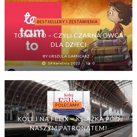
BESTSELLERY I ZESTAWIENIA
TOTAMTO – CZYLI CZARNA OWCA
DLA DZIECI
BY
URSZULA GARNCARZ
19 kwietnia 2022
0
POLECAMY
KOLEJ NA FELIX – KSIĄŻKA POD
NASZYM PATRONATEM!