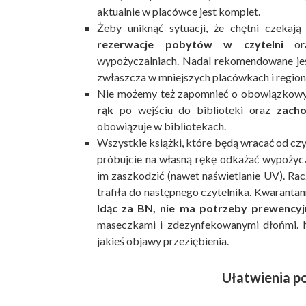
aktualnie w placówce jest komplet.
Żeby uniknąć sytuacji, że chętni czekaj
rezerwacje pobytów w czytelni
or
wypożyczalniach. Nadal rekomendowane jest 
zwłaszcza w mniejszych placówkach i region
Nie możemy też zapomnieć o obowiązkow
rąk
po wejściu do biblioteki oraz
zach
obowiązuje w bibliotekach.
Wszystkie książki, które będą wracać od cz
próbujcie na własną rękę odkażać wypożyc
im zaszkodzić (nawet naświetlanie UV). Rac
trafiła do następnego czytelnika. Kwaranta
Idąc za BN, nie ma potrzeby prewencyjne
maseczkami i zdezynfekowanymi dłońmi. N
jakieś objawy przeziębienia.
Ułatwienia p