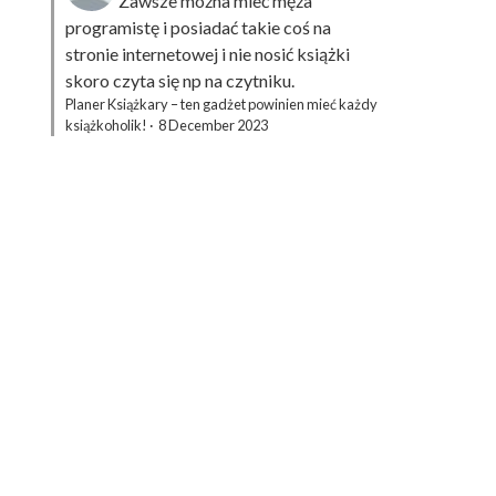
Zawsze można mieć męża
programistę i posiadać takie coś na
stronie internetowej i nie nosić książki
skoro czyta się np na czytniku.
Planer Książkary – ten gadżet powinien mieć każdy
książkoholik!
·
8 December 2023