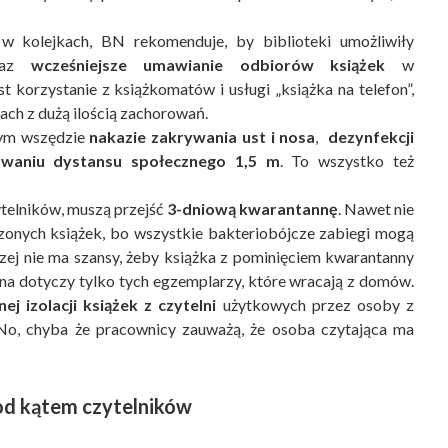
ą w kolejkach, BN rekomenduje, by biblioteki umożliwiły
az
wcześniejsze umawianie odbiorów książek
w
korzystanie z książkomatów i usługi „książka na telefon”,
ach z dużą ilością zachorowań.
ym wszędzie
nakazie zakrywania ust i nosa
,
dezynfekcji
owaniu dystansu społecznego 1,5 m
. To wszystko też
ytelników, muszą przejść
3-dniową kwarantannę
. Nawet nie
zonych książek, bo wszystkie bakteriobójcze zabiegi mogą
zej nie ma szansy, żeby książka z pominięciem kwarantanny
nna dotyczy tylko tych egzemplarzy, które wracają z domów.
j izolacji książek z czytelni
użytkowych przez osoby z
o, chyba że pracownicy zauważą, że osoba czytająca ma
od kątem czytelników