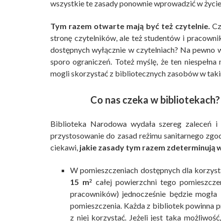
wszystkie te zasady ponownie wprowadzić w życie
Tym razem otwarte mają być też czytelnie.
Czy
stronę czytelników, ale też studentów i pracown
dostępnych wyłącznie w czytelniach? Na pewno w j
sporo ograniczeń. Toteż myślę, że ten niespełna
mogli skorzystać z bibliotecznych zasobów w taki
Co nas czeka w bibliotekach
Biblioteka Narodowa wydała szereg zaleceń i
przystosowanie do zasad reżimu sanitarnego zg
ciekawi,
jakie zasady tym razem zdeterminują w
W pomieszczeniach dostępnych dla korzys
15 m
całej powierzchni tego pomieszczen
2
pracowników) jednocześnie będzie mogła ko
pomieszczenia. Każda z bibliotek powinna p
z niej korzystać. Jeżeli jest taka możliwoś