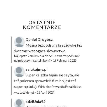
OSTATNIE
KOMENTARZE
Daniel Drogosz
Można też podsuną
krzyżówkę
też
świetnie wzbogaca słownictwo
Najlepsze komiksy dla dzieci – co warto podsunąć
najmłodszym czytelnikom?
·
19 February 2025
zalukajmy.pl
Super książka fajnie się czyta, ale
też polecam sprawdzić film bo jest też
super np tutaj:
Wirtualna Przygoda Pana Kleksa
– co to takiego?
·
15 April 2024
xdziUnia92