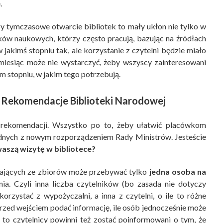
.
 tymczasowe otwarcie bibliotek to mały ukłon nie tylko w
ików naukowych, którzy często pracują, bazując na źródłach
akimś stopniu tak, ale korzystanie z czytelni będzie miało
 miesiąc może nie wystarczyć, żeby wszyscy zainteresowani
m stopniu, w jakim tego potrzebują.
? Rekomendacje Biblioteki Narodowej
 rekomendacji. Wszystko po to, żeby ułatwić placówkom
odnych z nowym rozporządzeniem Rady Ministrów. Jesteście
aszą wizytę w bibliotece?
tających ze zbiorów może przebywać tylko
jedna osoba na
ia. Czyli inna liczba czytelników (bo zasada nie dotyczy
rzystać z wypożyczalni, a inna z czytelni, o ile to różne
rzed wejściem podać informację, ile osób jednocześnie może
ć, to czytelnicy powinni też zostać poinformowani o tym, że