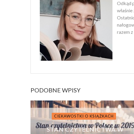
Odkąd p
właśnie 
Ostatnio
nałogowi
razem z 
PODOBNE WPISY
CIEKAWOSTKI O KSIĄŻKACH
STAN CZYTELNICTWA W