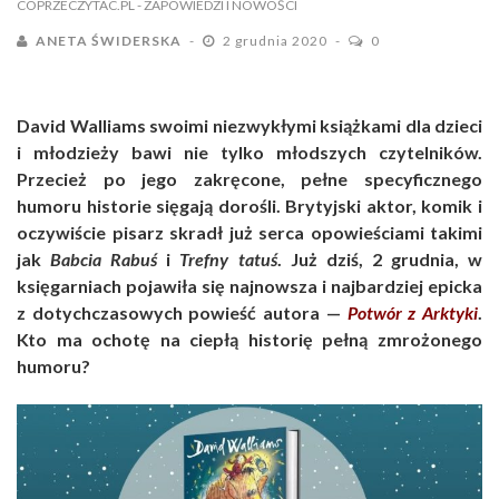
COPRZECZYTAC.PL
- ZAPOWIEDZI I NOWOŚCI
ANETA ŚWIDERSKA
2 grudnia 2020
0
David Walliams swoimi niezwykłymi książkami dla dzieci
i młodzieży bawi nie tylko młodszych czytelników.
Przecież po jego zakręcone, pełne specyficznego
humoru historie sięgają dorośli. Brytyjski aktor, komik i
oczywiście pisarz skradł już serca opowieściami takimi
jak
Babcia Rabuś
i
Trefny tatuś
. Już dziś, 2 grudnia, w
księgarniach pojawiła się najnowsza i najbardziej epicka
z dotychczasowych powieść autora —
Potwór z Arktyki
.
Kto ma ochotę na ciepłą historię pełną zmrożonego
humoru?