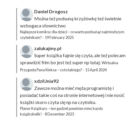
Daniel Drogosz
Można też podsuną
krzyżówkę
też świetnie
wzbogaca słownictwo
Najlepsze komiksy dla dzieci – co warto podsunąć najmłodszym
czytelnikom?
·
19 February 2025
zalukajmy.pl
Super książka fajnie się czyta, ale też polecam
sprawdzić film bo jest też super np tutaj:
Wirtualna
Przygoda Pana Kleksa – co to takiego?
·
15 April 2024
xdziUnia92
Zawsze można mieć męża programistę i
posiadać takie coś na stronie internetowej i nie nosić
książki skoro czyta się np na czytniku.
Planer Książkary – ten gadżet powinien mieć każdy
książkoholik!
·
8 December 2023