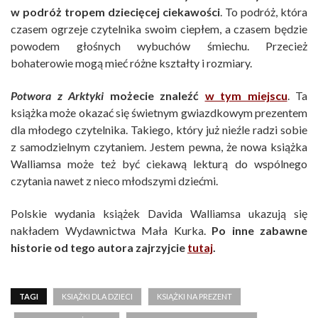
w podróż tropem dziecięcej ciekawości
. To podróż, która
czasem ogrzeje czytelnika swoim ciepłem, a czasem będzie
powodem głośnych wybuchów śmiechu. Przecież
bohaterowie mogą mieć różne kształty i rozmiary.
Potwora z Arktyki
możecie znaleźć
w tym miejscu
. Ta
książka może okazać się świetnym gwiazdkowym prezentem
dla młodego czytelnika. Takiego, który już nieźle radzi sobie
z samodzielnym czytaniem. Jestem pewna, że nowa książka
Walliamsa może też być ciekawą lekturą do wspólnego
czytania nawet z nieco młodszymi dziećmi.
Polskie wydania książek Davida Walliamsa ukazują się
nakładem Wydawnictwa Mała Kurka.
Po inne zabawne
historie od tego autora zajrzyjcie
tutaj
.
TAGI
KSIĄŻKI DLA DZIECI
KSIĄŻKI NA PREZENT