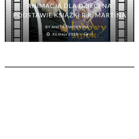
ANIMACJA DLA DZIECI NA
PODSTAWIE KSIĄŻKI R.R. MARTINA
BY
ANETA ŚWIDERSKA
30 maja 2018
0