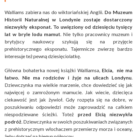
Walliams zabiera nas do wiktoriańskiej Anglii.
Do Muzeum
Historii Naturalnej w Londynie zostaje dostarczony
niezwykły eksponat. To uwięziony od dziesięciu tysięcy
lat w bryle lodu mamut
. Nie tylko pracownicy muzeum i
brytyjscy naukowcy szykują się na przyjęcie
prehistorycznego eksponatu. Tajemnicze zwierzę bardzo
interesuje też pewną dziesięciolatkę.
Główna bohaterka nowej książki Walliamsa,
Elcia, nie ma
łatwo. Nie ma rodziców i żyje na ulicach Londynu
.
Dziewczynka ma wielkie marzenie, chce dowiedzieć się jak
najwięcej o zamrożonym mamucie. Jak wiecie, dziecięca
ciekawość jest jak żywioł. Gdy rozpęta się na dobre, w
poszukiwaniu odpowiedzi może zaprowadzić na całkiem
niespodziewane ścieżki. Toteż
przed Elcią niezwykła
podróż
. Dziewczynka w swoich poszukiwaniach związanych
z prehistorycznym włochaczem przemierzy morza i oceany,
żeby dotrzeć na biegun północny.