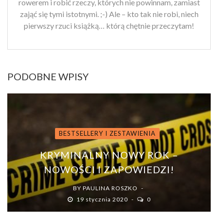
rowerem i robić rzeczy, których nie powinnam, zamiast
zająć się tymi istotnymi. ;-) Ale – kto tak nie robi, niech
pierwszy rzuci książką… którą chętnie przeczytam!
PODOBNE WPISY
BESTSELLERY I ZESTAWIENIA
KRYMINALNY NOWY ROK –
NOWOŚCI I ZAPOWIEDZI!
BY
PAULINA ROSZKO
19 stycznia 2020
0