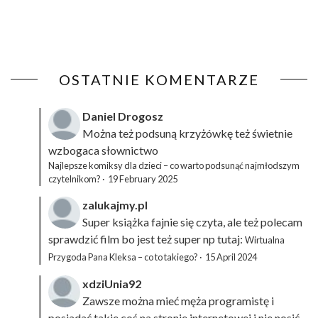
OSTATNIE KOMENTARZE
Daniel Drogosz
Można też podsuną
krzyżówkę
też świetnie
wzbogaca słownictwo
Najlepsze komiksy dla dzieci – co warto podsunąć najmłodszym
czytelnikom?
·
19 February 2025
zalukajmy.pl
Super książka fajnie się czyta, ale też polecam
sprawdzić film bo jest też super np tutaj:
Wirtualna
Przygoda Pana Kleksa – co to takiego?
·
15 April 2024
xdziUnia92
Zawsze można mieć męża programistę i
posiadać takie coś na stronie internetowej i nie nosić