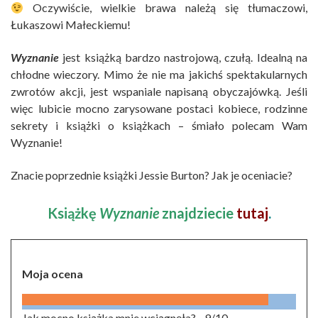
Oczywiście, wielkie brawa należą się tłumaczowi,
Łukaszowi Małeckiemu!
Wyznanie
jest książką bardzo nastrojową, czułą. Idealną na
chłodne wieczory. Mimo że nie ma jakichś spektakularnych
zwrotów akcji, jest wspaniale napisaną obyczajówką. Jeśli
więc lubicie mocno zarysowane postaci kobiece, rodzinne
sekrety i książki o książkach – śmiało polecam Wam
Wyznanie!
Znacie poprzednie książki Jessie Burton? Jak je oceniacie?
Książkę
Wyznanie
znajdziecie
tutaj
.
Moja ocena
Jak mocno książka mnie wciągnęła? -
9/10