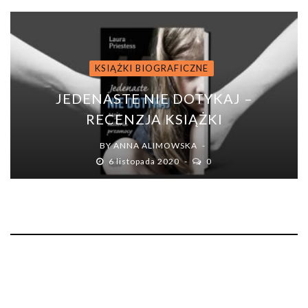
KSIĄŻKI BIOGRAFICZNE
JEDENASTE NIE DOTYKAJ –
RECENZJA KSIĄŻKI
BY
ANNA ALIMOWSKA
6 listopada 2020
0