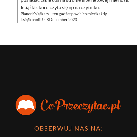
książki skoro czyta się np na czytniku.
Planer Książkary – ten gadżet powinien mieć każdy
książkoholik!
·
8 December 2023
OBSERWUJ NAS NA: