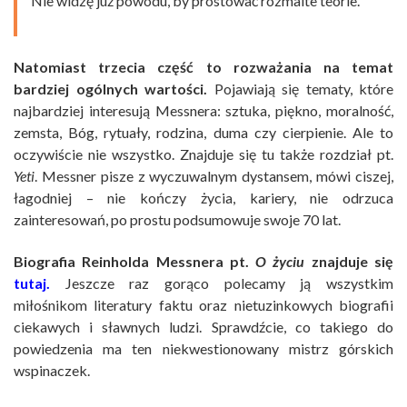
Nie widzę już powodu, by prostować rozmaite teorie.
Natomiast trzecia część to rozważania na temat
bardziej ogólnych wartości.
Pojawiają się tematy, które
najbardziej interesują Messnera: sztuka, piękno, moralność,
zemsta, Bóg, rytuały, rodzina, duma czy cierpienie. Ale to
oczywiście nie wszystko. Znajduje się tu także rozdział pt.
Yeti
. Messner pisze z wyczuwalnym dystansem, mówi ciszej,
łagodniej – nie kończy życia, kariery, nie odrzuca
zainteresowań, po prostu podsumowuje swoje 70 lat.
Biografia Reinholda Messnera pt.
O życiu
znajduje się
tutaj.
Jeszcze raz gorąco polecamy ją wszystkim
miłośnikom literatury faktu oraz nietuzinkowych biografii
ciekawych i sławnych ludzi. Sprawdźcie, co takiego do
powiedzenia ma ten niekwestionowany mistrz górskich
wspinaczek.