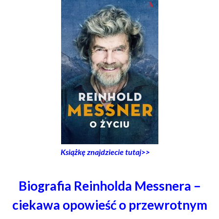
Książkę znajdziecie tutaj>>
Biografia Reinholda Messnera –
ciekawa opowieść o przewrotnym