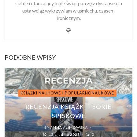
siebie i otaczający mnie świat patrzę z dystansem a
usta wciąż wykrzywiam w uśmiechu, czasem
ironicznym.
PODOBNE WPISY
KSIĄŻKI NAUKOWE I POPULARNONAUKOWE
RECENZJA KSIĄŻKI TEORIE
SPISKOWE
BY
ANNA ALIMOWSKA
15 grudnia 2023
0