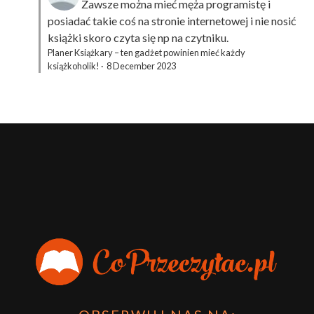
Zawsze można mieć męża programistę i
posiadać takie coś na stronie internetowej i nie nosić
książki skoro czyta się np na czytniku.
Planer Książkary – ten gadżet powinien mieć każdy
książkoholik!
·
8 December 2023