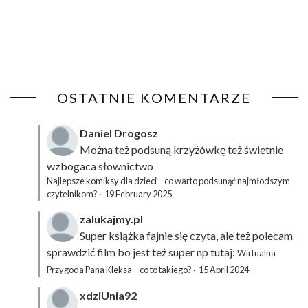
OSTATNIE KOMENTARZE
Daniel Drogosz
Można też podsuną
krzyżówkę
też świetnie
wzbogaca słownictwo
Najlepsze komiksy dla dzieci – co warto podsunąć najmłodszym
czytelnikom?
·
19 February 2025
zalukajmy.pl
Super książka fajnie się czyta, ale też polecam
sprawdzić film bo jest też super np tutaj:
Wirtualna
Przygoda Pana Kleksa – co to takiego?
·
15 April 2024
xdziUnia92