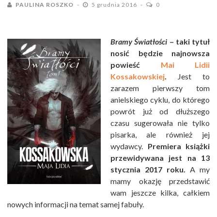
PAULINA ROSZKO
5 grudnia 2016
0
Bramy Światłości
– taki tytuł
nosić będzie najnowsza
powieść
Mai Lidii
Kossakowskiej
.
Jest to
zarazem pierwszy tom
anielskiego cyklu, do którego
powrót już od dłuższego
czasu sugerowała nie tylko
pisarka, ale również jej
wydawcy.
Premiera książki
przewidywana jest na 13
stycznia 2017 roku.
A my
mamy okazję przedstawić
wam jeszcze kilka, całkiem
nowych informacji na temat samej fabuły.