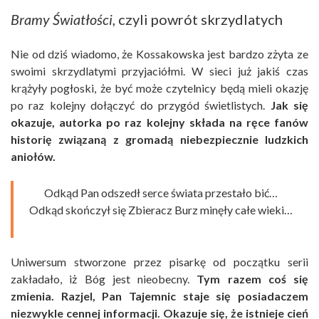
Bramy Światłości
, czyli powrót skrzydlatych
Nie od dziś wiadomo, że Kossakowska jest bardzo zżyta ze
swoimi skrzydlatymi przyjaciółmi. W sieci już jakiś czas
krążyły pogłoski, że być może czytelnicy będą mieli okazję
po raz kolejny dołączyć do przygód świetlistych.
Jak się
okazuje, autorka po raz kolejny składa na ręce fanów
historię związaną z gromadą niebezpiecznie ludzkich
aniołów.
Odkąd Pan odszedł serce świata przestało bić…
Odkąd skończył się Zbieracz Burz minęły całe wieki…
Uniwersum stworzone przez pisarkę od początku serii
zakładało, iż Bóg jest nieobecny.
Tym razem coś się
zmienia. Razjel, Pan Tajemnic staje się posiadaczem
niezwykle cennej informacji.
Okazuje się, że istnieje cień