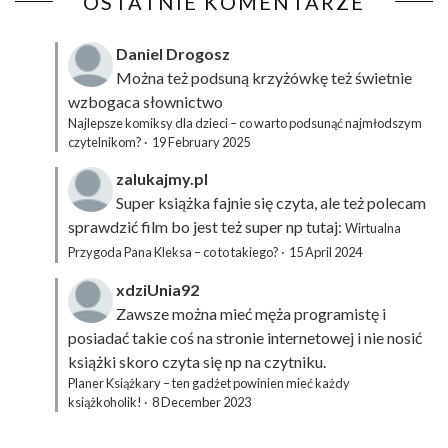
OSTATNIE KOMENTARZE
Daniel Drogosz
Można też podsuną
krzyżówkę
też świetnie
wzbogaca słownictwo
Najlepsze komiksy dla dzieci – co warto podsunąć najmłodszym
czytelnikom?
·
19 February 2025
zalukajmy.pl
Super książka fajnie się czyta, ale też polecam
sprawdzić film bo jest też super np tutaj:
Wirtualna
Przygoda Pana Kleksa – co to takiego?
·
15 April 2024
xdziUnia92
Zawsze można mieć męża programistę i
posiadać takie coś na stronie internetowej i nie nosić
książki skoro czyta się np na czytniku.
Planer Książkary – ten gadżet powinien mieć każdy
książkoholik!
·
8 December 2023