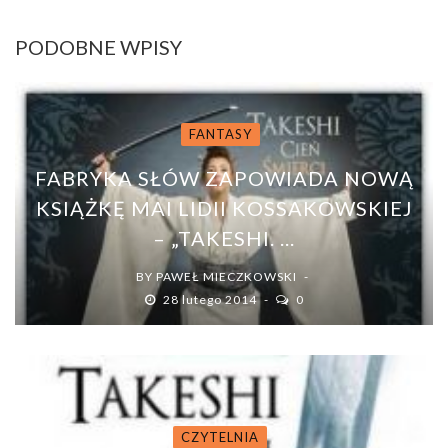
PODOBNE WPISY
FANTASY
FABRYKA SŁÓW ZAPOWIADA NOWĄ
KSIĄŻKĘ MAI LIDII KOSSAKOWSKIEJ
– „TAKESHI. ...
BY
PAWEŁ MIECZKOWSKI
28 lutego 2014
0
CZYTELNIA