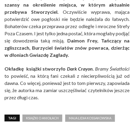
szansy na określenie miejsca, w którym aktualnie
przebywa Stworzyciel.
Oczywiście wyprawa, mająca
potwierdzić owe pogłoski nie będzie należała do łatwych.
Bohaterów czeka przeprawa przez odległe i mroczne Strefy
Poza Czasem. I jest tylko jedna postać, która mogłaby podjąć
się dowodzenia taką misją.
Daimon Frey, Tańczący na
zgliszczach, Burzyciel światów znów powraca, dzierżąc
w dłoniach Gwiazdę Zagłady.
Okładkę książki stworzyło
Dark Crayon.
Bramy Światłości
to powieść, na którą fani czekali z niecierpliwością już od
dawna. Co więcej, ponieważ jest to tom pierwszy, zapowiada
się, że autorka ma zamiar uszczęśliwiać czytelników jeszcze
przez długi czas.
TAGI
KSIĄŻKI O ANIOŁACH
MAJA LIDIA KOSSAKOWSKA