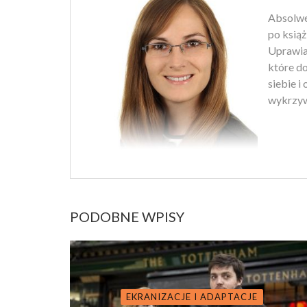
Absolwen
po książ
Uprawiam
które d
siebie i
wykrzyw
PODOBNE WPISY
EKRANIZACJE I ADAPTACJE