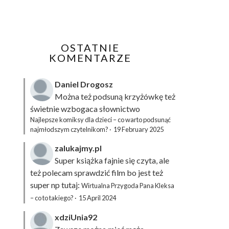
OSTATNIE
KOMENTARZE
Daniel Drogosz
Można też podsuną
krzyżówkę
też
świetnie wzbogaca słownictwo
Najlepsze komiksy dla dzieci – co warto podsunąć
najmłodszym czytelnikom?
·
19 February 2025
zalukajmy.pl
Super książka fajnie się czyta, ale
też polecam sprawdzić film bo jest też
super np tutaj:
Wirtualna Przygoda Pana Kleksa
– co to takiego?
·
15 April 2024
xdziUnia92