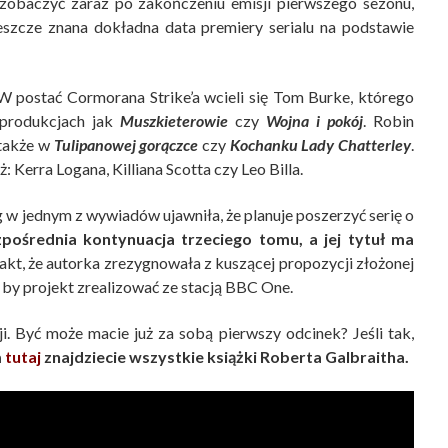
zobaczyć zaraz po zakończeniu emisji pierwszego sezonu,
 jeszcze znana dokładna data premiery serialu na podstawie
W postać Cormorana Strike’a wcieli się Tom Burke, którego
 produkcjach jak
Muszkieterowie
czy
Wojna i pokój
. Robin
 także w
Tulipanowej gorączce
czy
Kochanku Lady Chatterley
.
 Kerra Logana, Killiana Scotta czy Leo Billa.
g w jednym z wywiadów ujawniła, że planuje poszerzyć serię o
zpośrednia kontynuacja trzeciego tomu, a jej tytuł ma
akt, że autorka zrezygnowała z kuszącej propozycji złożonej
 by projekt zrealizować ze stacją BBC One.
 Być może macie już za sobą pierwszy odcinek? Jeśli tak,
m
tutaj
znajdziecie wszystkie książki Roberta Galbraitha.