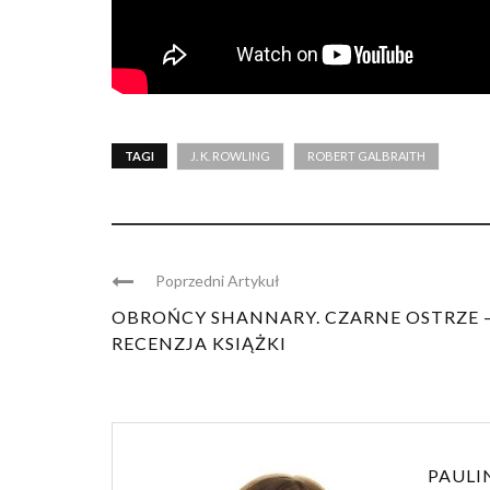
TAGI
J. K. ROWLING
ROBERT GALBRAITH
Poprzedni Artykuł
OBROŃCY SHANNARY. CZARNE OSTRZE 
RECENZJA KSIĄŻKI
PAULI