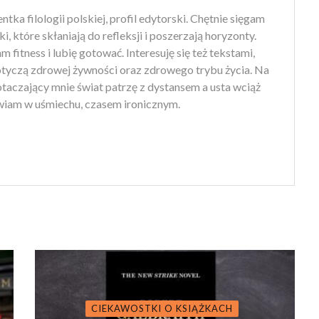
tka filologii polskiej, profil edytorski. Chętnie sięgam
ki, które skłaniają do refleksji i poszerzają horyzonty.
 fitness i lubię gotować. Interesuję się też tekstami,
otyczą zdrowej żywności oraz zdrowego trybu życia. Na
 otaczający mnie świat patrzę z dystansem a usta wciąż
iam w uśmiechu, czasem ironicznym.
CIEKAWOSTKI O KSIĄŻKACH