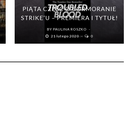
PIĄTA CZĘŚĆ O CORMORANIE
STRIKE’U – PREMIERA I TYTUŁ!
BY
PAULINA ROSZKO
21 lutego 2020
0