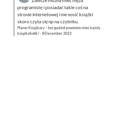
Zawsze można mieć męża
programistę i posiadać takie coś na
stronie internetowej i nie nosić książki
skoro czyta się np na czytniku.
Planer Książkary – ten gadżet powinien mieć każdy
książkoholik!
·
8 December 2023