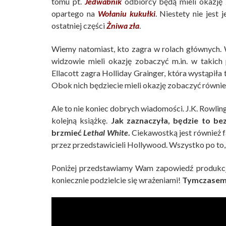
tomu pt.
Jedwabnik
odbiorcy będą mieli okazję 
opartego na
Wołaniu kukułki
. Niestety nie jest
ostatniej części
Żniwa zła
.
Wiemy natomiast, kto zagra w rolach głównych. 
widzowie mieli okazję zobaczyć m.in. w takich
Ellacott zagra Holliday Grainger, która wystąpiła
Obok nich będziecie mieli okazję zobaczyć również:
Ale to nie koniec dobrych wiadomości. J.K. Rowlin
kolejną książkę.
Jak zaznaczyła, będzie to be
brzmieć
Lethal White
.
Ciekawostką jest również f
przez przedstawicieli Hollywood. Wszystko po to,
Poniżej przedstawiamy Wam zapowiedź produkcji.
koniecznie podzielcie się wrażeniami!
Tymczase