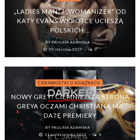
„LADIES MAN” I „WOMANIZER” OD
KATY EVANS WKRÓTCE UCIESZĄ
POLSKICH ...
BY
PAULINA ADAMSKA
25 stycznia 2017
0
CIEKAWOSTKI O KSIĄŻKACH
NOWY GREY! CIEMNIEJSZA STRONA
GREYA OCZAMI CHRISTIANA MA
DATĘ PREMIERY
BY
PAULINA ADAMSKA
11 października 2017
0