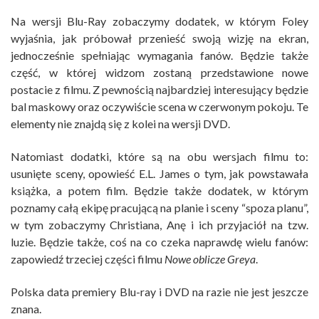
Na wersji Blu-Ray zobaczymy dodatek, w którym Foley
wyjaśnia, jak próbował przenieść swoją wizję na ekran,
jednocześnie spełniając wymagania fanów. Będzie także
część, w której widzom zostaną przedstawione nowe
postacie z filmu. Z pewnością najbardziej interesujący będzie
bal maskowy oraz oczywiście scena w czerwonym pokoju. Te
elementy nie znajdą się z kolei na wersji DVD.
Natomiast dodatki, które są na obu wersjach filmu to:
usunięte sceny, opowieść E.L. James o tym, jak powstawała
książka, a potem film. Będzie także dodatek, w którym
poznamy całą ekipę pracującą na planie i sceny “spoza planu”,
w tym zobaczymy Christiana, Anę i ich przyjaciół na tzw.
luzie. Będzie także, coś na co czeka naprawdę wielu fanów:
zapowiedź trzeciej części filmu
Nowe oblicze Greya
.
Polska data premiery Blu-ray i DVD na razie nie jest jeszcze
znana.