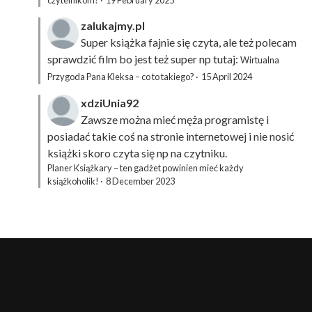
zalukajmy.pl
Super książka fajnie się czyta, ale też polecam
sprawdzić film bo jest też super np tutaj:
Wirtualna
Przygoda Pana Kleksa – co to takiego?
·
15 April 2024
xdziUnia92
Zawsze można mieć męża programistę i
posiadać takie coś na stronie internetowej i nie nosić
książki skoro czyta się np na czytniku.
Planer Książkary – ten gadżet powinien mieć każdy
książkoholik!
·
8 December 2023