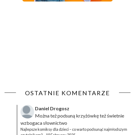
OSTATNIE KOMENTARZE
Daniel Drogosz
Można też podsuną
krzyżówkę
też świetnie
wzbogaca słownictwo
Najlepsze komiksy dla dzieci – co warto podsunąć najmłodszym
czytelnikom?
·
19 February 2025