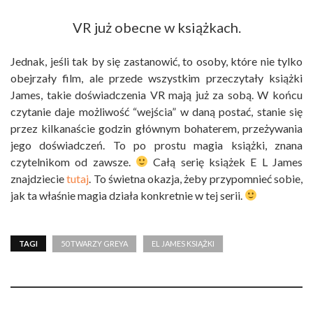
VR już obecne w książkach.
Jednak, jeśli tak by się zastanowić, to osoby, które nie tylko
obejrzały film, ale przede wszystkim przeczytały książki
James, takie doświadczenia VR mają już za sobą. W końcu
czytanie daje możliwość “wejścia” w daną postać, stanie się
przez kilkanaście godzin głównym bohaterem, przeżywania
jego doświadczeń. To po prostu magia książki, znana
czytelnikom od zawsze.
Całą serię książek E L James
znajdziecie
tutaj
. To świetna okazja, żeby przypomnieć sobie,
jak ta właśnie magia działa konkretnie w tej serii.
TAGI
50 TWARZY GREYA
EL JAMES KSIĄŻKI