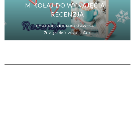
MIKOŁAJ DO WYNAJĘCIA –
RECENZJA
BY
AGNIESZKA JAROSŁAWSKA
6 grudnia 2024
0