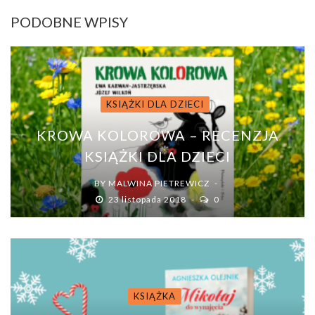
PODOBNE WPISY
KSIĄŻKI DLA DZIECI
KROWA KOLOROWA – RECENZJA
KSIĄŻKI DLA DZIECI
BY
MALWINA PIETREWICZ
23 listopada 2018
0
KSIĄŻKA