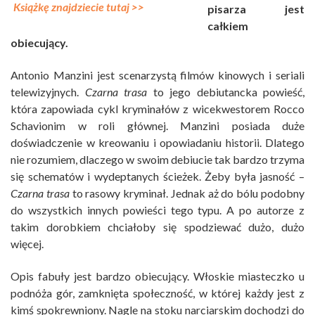
Książkę znajdziecie tutaj >>
pisarza jest
całkiem
obiecujący.
Antonio Manzini jest scenarzystą filmów kinowych i seriali
telewizyjnych.
Czarna trasa
to jego debiutancka powieść,
która zapowiada cykl kryminałów z wicekwestorem Rocco
Schavionim w roli głównej. Manzini posiada duże
doświadczenie w kreowaniu i opowiadaniu historii. Dlatego
nie rozumiem, dlaczego w swoim debiucie tak bardzo trzyma
się schematów i wydeptanych ścieżek. Żeby była jasność –
Czarna trasa
to rasowy kryminał. Jednak aż do bólu podobny
do wszystkich innych powieści tego typu. A po autorze z
takim dorobkiem chciałoby się spodziewać dużo, dużo
więcej.
Opis fabuły jest bardzo obiecujący. Włoskie miasteczko u
podnóża gór, zamknięta społeczność, w której każdy jest z
kimś spokrewniony. Nagle na stoku narciarskim dochodzi do