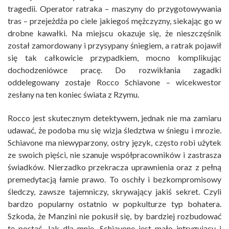
tragedii. Operator ratraka – maszyny do przygotowywania
tras – przejeżdża po ciele jakiegoś mężczyzny, siekając go w
drobne kawałki. Na miejscu okazuje się, że nieszczęśnik
został zamordowany i przysypany śniegiem, a ratrak pojawił
się tak całkowicie przypadkiem, mocno komplikując
dochodzeniówce pracę. Do rozwikłania zagadki
oddelegowany zostaje Rocco Schiavone – wicekwestor
zesłany na ten koniec świata z Rzymu.
Rocco jest skutecznym detektywem, jednak nie ma zamiaru
udawać, że podoba mu się wizja śledztwa w śniegu i mrozie.
Schiavone ma niewyparzony, ostry język, często robi użytek
ze swoich pięści, nie szanuje współpracowników i zastrasza
świadków. Nierzadko przekracza uprawnienia oraz z pełną
premedytacją łamie prawo. To oschły i bezkompromisowy
śledczy, zawsze tajemniczy, skrywający jakiś sekret. Czyli
bardzo popularny ostatnio w popkulturze typ bohatera.
Szkoda, że Manzini nie pokusił się, by bardziej rozbudować
tę postać. Jak dla mnie, Schiavone jest mało intrygujący i