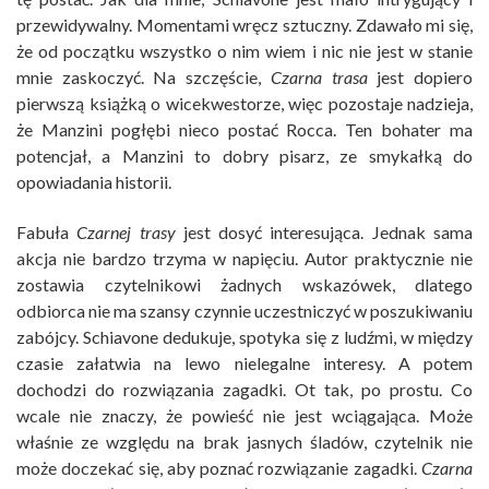
przewidywalny. Momentami wręcz sztuczny. Zdawało mi się,
że od początku wszystko o nim wiem i nic nie jest w stanie
mnie zaskoczyć. Na szczęście,
Czarna trasa
jest dopiero
pierwszą książką o wicekwestorze, więc pozostaje nadzieja,
że Manzini pogłębi nieco postać Rocca. Ten bohater ma
potencjał, a Manzini to dobry pisarz, ze smykałką do
opowiadania historii.
Fabuła
Czarnej trasy
jest dosyć interesująca. Jednak sama
akcja nie bardzo trzyma w napięciu. Autor praktycznie nie
zostawia czytelnikowi żadnych wskazówek, dlatego
odbiorca nie ma szansy czynnie uczestniczyć w poszukiwaniu
zabójcy. Schiavone dedukuje, spotyka się z ludźmi, w między
czasie załatwia na lewo nielegalne interesy. A potem
dochodzi do rozwiązania zagadki. Ot tak, po prostu. Co
wcale nie znaczy, że powieść nie jest wciągająca. Może
właśnie ze względu na brak jasnych śladów, czytelnik nie
może doczekać się, aby poznać rozwiązanie zagadki.
Czarna