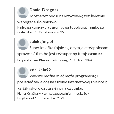
Daniel Drogosz
Można też podsuną
krzyżówkę
też świetnie
wzbogaca słownictwo
Najlepsze komiksy dla dzieci – co warto podsunąć najmłodszym
czytelnikom?
·
19 February 2025
zalukajmy.pl
Super książka fajnie się czyta, ale też polecam
sprawdzić film bo jest też super np tutaj:
Wirtualna
Przygoda Pana Kleksa – co to takiego?
·
15 April 2024
xdziUnia92
Zawsze można mieć męża programistę i
posiadać takie coś na stronie internetowej i nie nosić
książki skoro czyta się np na czytniku.
Planer Książkary – ten gadżet powinien mieć każdy
książkoholik!
·
8 December 2023