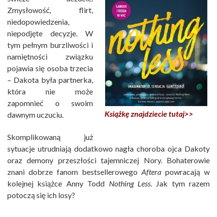
Zmysłowość, flirt,
niedopowiedzenia,
niepodjęte decyzje. W
tym pełnym burzliwości i
namiętności związku
pojawia się osoba trzecia
– Dakota była partnerka,
która nie może
zapomnieć o swoim
Książkę znajdziecie tutaj>>
dawnym uczuciu.
Skomplikowaną już
sytuacje utrudniają dodatkowo nagła choroba ojca Dakoty
oraz demony przeszłości tajemniczej Nory. Bohaterowie
znani dobrze fanom bestsellerowego
Aftera
powracają w
kolejnej książce Anny Todd
Nothing Less
. Jak tym razem
potoczą się ich losy?