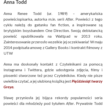
Anna Todd
Anna Renee Todd (ur. 1989) – amerykańska
powieściopisarka, autorka m.in. serii
After
. Powieści z tego
cyklu należą do gatunku fan fiction, a inspirowane są
brytyjskim boysbandem One Direction. Swoją debiutancką
powieść opublikowała na Wattpad w 2013 roku.
Zainteresowanie przerosło wszelkie jej oczekiwania! W maju
2014 podpisała umowę z Gallery Books i kontrakt filmowy z
UTW
Anna ma doskonały kontakt z Czytelnikami za pomocą
Instagrama i Twittera, gdzie udostępnia zdjęcia, filmy i
piosenki stworzone też przez Czytelników. Kiedy nie pisze
uwielbia czytać, a jej ulubioną książką jest
Pięćdziesiąt twarzy
Greya
.
Sławę przyniosła jej bijąca rekordy popularności seria
powieści dla młodzieży pod tytułem
After
. Prywatnie Todd