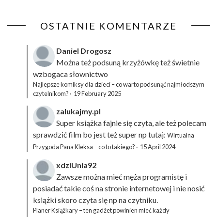
OSTATNIE KOMENTARZE
Daniel Drogosz
Można też podsuną
krzyżówkę
też świetnie
wzbogaca słownictwo
Najlepsze komiksy dla dzieci – co warto podsunąć najmłodszym
czytelnikom?
·
19 February 2025
zalukajmy.pl
Super książka fajnie się czyta, ale też polecam
sprawdzić film bo jest też super np tutaj:
Wirtualna
Przygoda Pana Kleksa – co to takiego?
·
15 April 2024
xdziUnia92
Zawsze można mieć męża programistę i
posiadać takie coś na stronie internetowej i nie nosić
książki skoro czyta się np na czytniku.
Planer Książkary – ten gadżet powinien mieć każdy