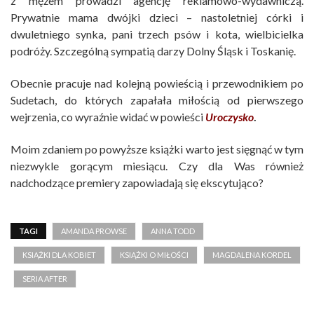
z mężem prowadzi agencję reklamowo-wydawniczą.
Prywatnie mama dwójki dzieci – nastoletniej córki i
dwuletniego synka, pani trzech psów i kota, wielbicielka
podróży. Szczególną sympatią darzy Dolny Śląsk i Toskanię.
Obecnie pracuje nad kolejną powieścią i przewodnikiem po
Sudetach, do których zapałała miłością od pierwszego
wejrzenia, co wyraźnie widać w powieści
Uroczysko
.
Moim zdaniem po powyższe książki warto jest sięgnąć w tym
niezwykle gorącym miesiącu. Czy dla Was również
nadchodzące premiery zapowiadają się ekscytująco?
TAGI
AMANDA PROWSE
ANNA TODD
KSIĄŻKI DLA KOBIET
KSIĄŻKI O MIŁOŚCI
MAGDALENA KORDEL
SERIA AFTER