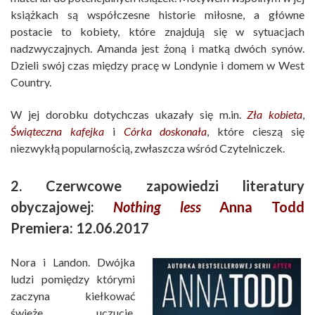
książkach są współczesne historie miłosne, a główne
postacie to kobiety, które znajdują się w sytuacjach
nadzwyczajnych. Amanda jest żoną i matką dwóch synów.
Dzieli swój czas między pracę w Londynie i domem w West
Country.
W jej dorobku dotychczas ukazały się m.in.
Zła kobieta
,
Świąteczna kafejka
i
Córka doskonała
, które cieszą się
niezwykłą popularnością, zwłaszcza wśród Czytelniczek.
2. Czerwcowe zapowiedzi literatury
obyczajowej:
Nothing less
Anna Todd
Premiera: 12.06.2017
Nora i Landon. Dwójka
ludzi pomiędzy którymi
zaczyna kiełkować
świeże uczucie.