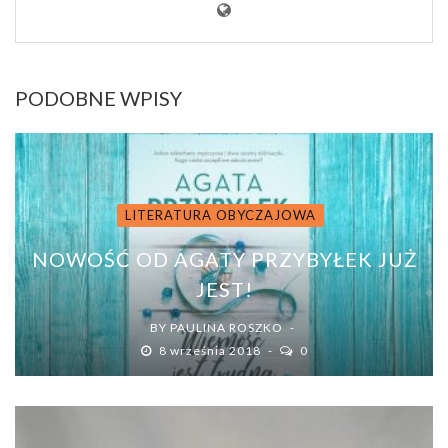
PODOBNE WPISY
LITERATURA OBYCZAJOWA
NOWOŚĆ OD AGATY PRZYBYŁEK JUŻ
JEST!
BY
PAULINA ROSZKO
8 września 2018
0