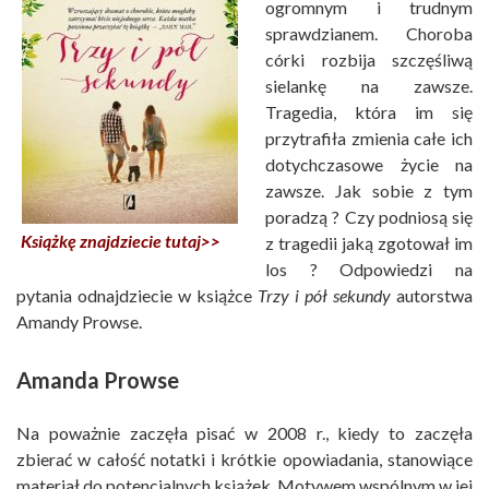
ogromnym i trudnym
sprawdzianem. Choroba
córki rozbija szczęśliwą
sielankę na zawsze.
Tragedia, która im się
przytrafiła zmienia całe ich
dotychczasowe życie na
zawsze. Jak sobie z tym
poradzą ? Czy podniosą się
Książkę znajdziecie tutaj>>
z tragedii jaką zgotował im
los ? Odpowiedzi na
pytania odnajdziecie w książce
Trzy i pół sekundy
autorstwa
Amandy Prowse.
Amanda Prowse
Na poważnie zaczęła pisać w 2008 r., kiedy to zaczęła
zbierać w całość notatki i krótkie opowiadania, stanowiące
materiał do potencjalnych książek. Motywem wspólnym w jej