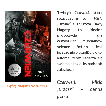
Trylogia
Czerwień
, którą
rozpoczyna tom
Misja
„Brzask”
autorstwa Lindy
Nagaty to idealna
propozycja dla
wszystkich miłośników
science fiction.
Jeśli
jeszcze nie słyszeliście o tej
autorce, teraz nadarza się
świetna okazja, by nadrobić
zaległości.
Czerwień. Misja
Książkę znajdziecie tutaj>>
„Brzask”
– cenna
perła