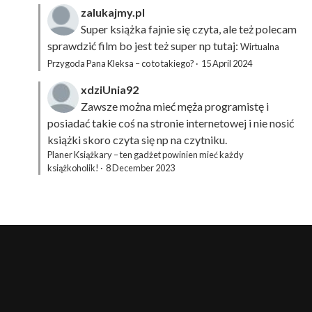
zalukajmy.pl
Super książka fajnie się czyta, ale też polecam
sprawdzić film bo jest też super np tutaj:
Wirtualna
Przygoda Pana Kleksa – co to takiego?
·
15 April 2024
xdziUnia92
Zawsze można mieć męża programistę i
posiadać takie coś na stronie internetowej i nie nosić
książki skoro czyta się np na czytniku.
Planer Książkary – ten gadżet powinien mieć każdy
książkoholik!
·
8 December 2023