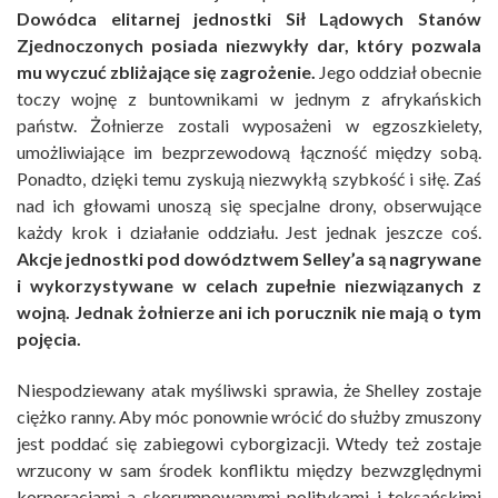
Dowódca elitarnej jednostki Sił Lądowych Stanów
Zjednoczonych posiada niezwykły dar, który pozwala
mu wyczuć zbliżające się zagrożenie.
Jego oddział obecnie
toczy wojnę z buntownikami w jednym z afrykańskich
państw. Żołnierze zostali wyposażeni w egzoszkielety,
umożliwiające im bezprzewodową łączność między sobą.
Ponadto, dzięki temu zyskują niezwykłą szybkość i siłę. Zaś
nad ich głowami unoszą się specjalne drony, obserwujące
każdy krok i działanie oddziału. Jest jednak jeszcze coś.
Akcje jednostki pod dowództwem Selley’a są nagrywane
i wykorzystywane w celach zupełnie niezwiązanych z
wojną. Jednak żołnierze ani ich porucznik nie mają o tym
pojęcia.
Niespodziewany atak myśliwski sprawia, że Shelley zostaje
ciężko ranny. Aby móc ponownie wrócić do służby zmuszony
jest poddać się zabiegowi cyborgizacji. Wtedy też zostaje
wrzucony w sam środek konfliktu między bezwzględnymi
korporacjami a skorumpowanymi politykami i teksańskimi