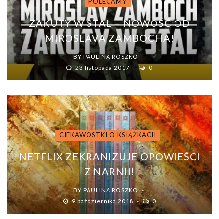
POLECAMY
ZAKUTY W STAL – NOWOŚĆ OD
MIROSLAVA ZAMBOCHA!
BY
PAULINA ROSZKO
23 listopada 2017
0
CIEKAWOSTKI O KSIĄŻKACH
NETFLIX ZEKRANIZUJE OPOWIEŚCI
Z NARNII!
BY
PAULINA ROSZKO
9 października 2018
0