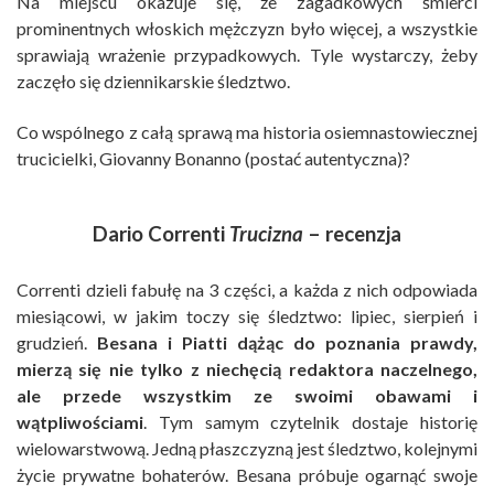
Na miejscu okazuje się, że zagadkowych śmierci
prominentnych włoskich mężczyzn było więcej, a wszystkie
sprawiają wrażenie przypadkowych. Tyle wystarczy, żeby
zaczęło się dziennikarskie śledztwo.
Co wspólnego z całą sprawą ma historia osiemnastowiecznej
trucicielki, Giovanny Bonanno (postać autentyczna)?
Dario Correnti
Trucizna
– recenzja
Correnti dzieli fabułę na 3 części, a każda z nich odpowiada
miesiącowi, w jakim toczy się śledztwo: lipiec, sierpień i
grudzień.
Besana i Piatti dążąc do poznania prawdy,
mierzą się nie tylko z niechęcią redaktora naczelnego,
ale przede wszystkim ze swoimi obawami i
wątpliwościami
. Tym samym czytelnik dostaje historię
wielowarstwową. Jedną płaszczyzną jest śledztwo, kolejnymi
życie prywatne bohaterów. Besana próbuje ogarnąć swoje