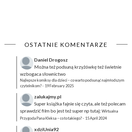
OSTATNIE KOMENTARZE
Daniel Drogosz
Można też podsuną
krzyżówkę
też świetnie
wzbogaca słownictwo
Najlepsze komiksy dla dzieci – co warto podsunąć najmłodszym
czytelnikom?
·
19 February 2025
zalukajmy.pl
Super książka fajnie się czyta, ale też polecam
sprawdzić film bo jest też super np tutaj:
Wirtualna
Przygoda Pana Kleksa – co to takiego?
·
15 April 2024
xdziUnia92