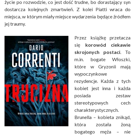
życie po rozwodzie, co jest dość trudne, bo dorastający syn
dostarcza kolejnych zmartwień. Z kolei Piatti wraca do
miejsca, w którym miały miejsce wydarzenia będące źródłem
jej traumy.
Przez książkę przetacza
się
korowód ciekawie
skrojonych postaci
. To
m.in. bogate Włoszki,
które w Gryzonii mają
wypoczynkowe
rezydencje. Każda z tych
kobiet jest inna i każda
posiada zestaw
stereotypowych cech
charakterystycznych.
Brunella – kobieta znikąd,
która została żoną
bogatego męża – nie