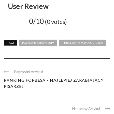
User Review
0/10
(
0
votes)
TAGI
POLECANE KSIĄŻKI 2019
THRILLERY PSYCHOLOGICZNE
Poprzedni Artykuł
RANKING FORBESA – NAJLEPIEJ ZARABIAJĄCY
PISARZE!
Następny Artykul