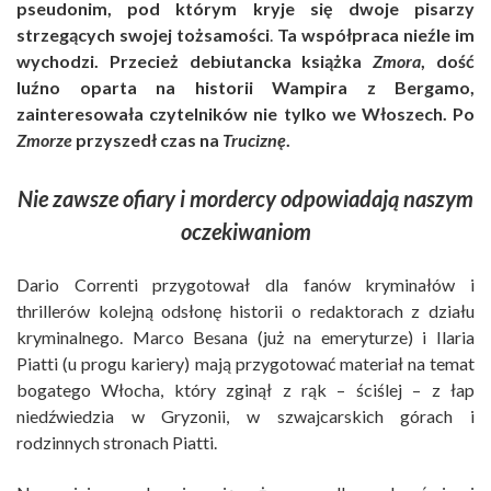
pseudonim, pod którym kryje się dwoje pisarzy
strzegących swojej tożsamości
.
Ta współpraca nieźle im
wychodzi. Przecież debiutancka książka
Zmora
, dość
luźno oparta na historii Wampira z Bergamo,
zainteresowała czytelników nie tylko we Włoszech. Po
Zmorze
przyszedł czas na
Truciznę
.
Nie zawsze ofiary i mordercy odpowiadają naszym
oczekiwaniom
Dario Correnti przygotował dla fanów kryminałów i
thrillerów kolejną odsłonę historii o redaktorach z działu
kryminalnego. Marco Besana (już na emeryturze) i Ilaria
Piatti (u progu kariery) mają przygotować materiał na temat
bogatego Włocha, który zginął z rąk – ściślej – z łap
niedźwiedzia w Gryzonii, w szwajcarskich górach i
rodzinnych stronach Piatti.