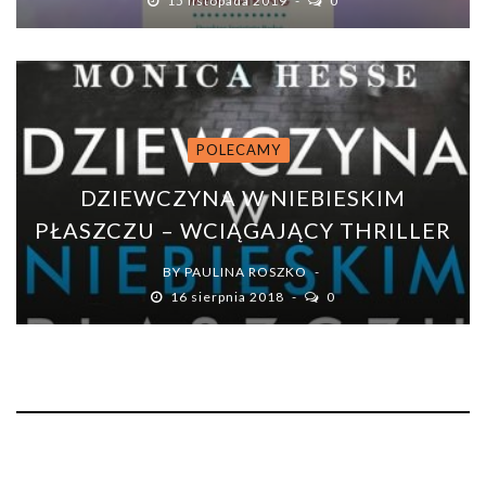
15 listopada 2019
0
POLECAMY
DZIEWCZYNA W NIEBIESKIM
PŁASZCZU – WCIĄGAJĄCY THRILLER
BY
PAULINA ROSZKO
16 sierpnia 2018
0