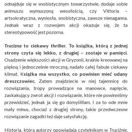
odnajduje się w snobistycznym towarzystwie, dodaje sobie
animuszu wymuszoną wesołością, czy Vittoria –
artsokratyczna, wyniosła, snobistyczna, zawsze nienaganna.
Jednak wraz z rozwojem akcji okazuje się, że ta
stereotypowość jest pozorna.
Trucizna
to ciekawy thriller. To książka, którą z jednej
strony czyta się lekko, z drugiej – zostaje w pamięci
.
Osadzenie większości akcji w Gryzonii, krainie kreowanej na
piękną i jednocześnie mroczną, nadało całej fabule ciekawy
klimat. K
siążka ma wszystko, co powinien mieć udany
dreszczowiec
. Zatem znajdziecie w niej tajemnicę do
rozwiązania, tropy prowadzące na manowce, napięcie,
zaskakujący zwrot akcji i rozwiązanie, które nie powinniśmy
przewidzieć, jednak ja się go domyśliłam. I za to ode mnie
mały minus, chociaż z drugiej strony, takie przedwczesne
rozwiązanie zagadki też daje satysfakcję.
Historia, którą autorzy opowiadają czytelnikom w
Truciźnie,