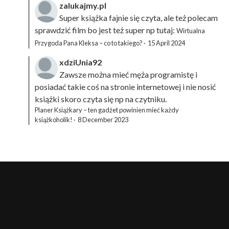
zalukajmy.pl
Super książka fajnie się czyta, ale też polecam
sprawdzić film bo jest też super np tutaj:
Wirtualna
Przygoda Pana Kleksa – co to takiego?
·
15 April 2024
xdziUnia92
Zawsze można mieć męża programistę i
posiadać takie coś na stronie internetowej i nie nosić
książki skoro czyta się np na czytniku.
Planer Książkary – ten gadżet powinien mieć każdy
książkoholik!
·
8 December 2023