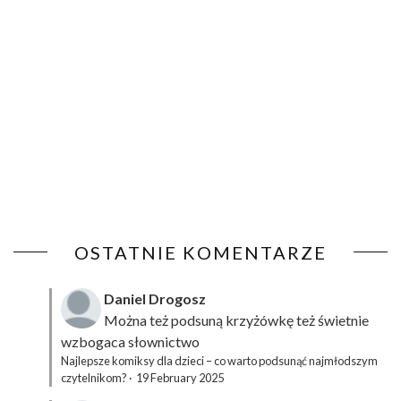
OSTATNIE KOMENTARZE
Daniel Drogosz
Można też podsuną
krzyżówkę
też świetnie
wzbogaca słownictwo
Najlepsze komiksy dla dzieci – co warto podsunąć najmłodszym
czytelnikom?
·
19 February 2025