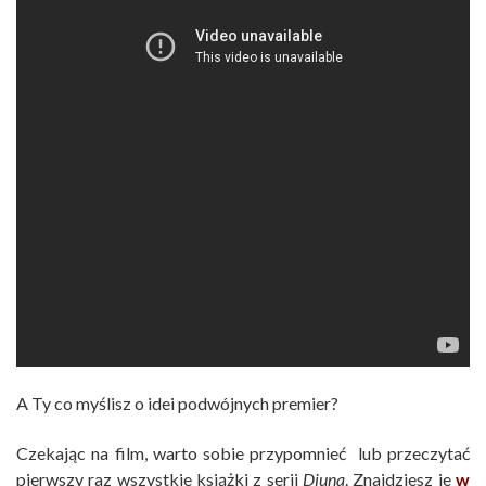
A Ty co myślisz o idei podwójnych premier?
Czekając na film, warto sobie przypomnieć lub przeczytać
pierwszy raz wszystkie książki z serii
Diuna
. Znajdziesz je
w