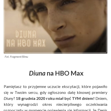
Fot. Fragment filmu
Diuna
na HBO Max
Pamiętasz to przyjemne uczucie ekscytacji, które pojawiło
się w Twoim sercu, gdy ogłoszono datę kinowej premiery
Diuny
?
18 grudnia 2020 roku miał być TYM dniem!
Dniem,
który wynagrodzi okres niecierpliwego oczekiwania
rozpoczęty w momencie pojawienia się informacji, że Denis