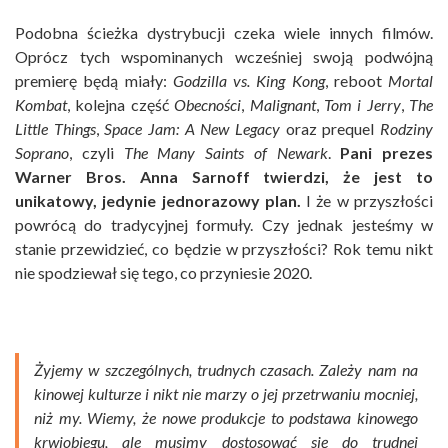
Podobna ścieżka dystrybucji czeka wiele innych filmów.
Oprócz tych wspominanych wcześniej swoją podwójną
premierę będą miały:
Godzilla vs. King
Kong
, reboot
Mortal
Kombat
, kolejna część
Obecności
,
Malignant
,
Tom i Jerry
,
The
Little Things
,
Space Jam: A New Legacy
oraz prequel
Rodziny
Soprano
, czyli
The Many Saints of Newark
.
Pani prezes
Warner Bros. Anna Sarnoff twierdzi, że jest to
unikatowy, jedynie jednorazowy plan.
I że w przyszłości
powrócą do tradycyjnej formuły. Czy jednak jesteśmy w
stanie przewidzieć, co będzie w przyszłości? Rok temu nikt
nie spodziewał się tego, co przyniesie 2020.
Żyjemy w szczególnych, trudnych czasach. Zależy nam na
kinowej kulturze i nikt nie marzy o jej przetrwaniu mocniej,
niż my. Wiemy, że nowe produkcje to podstawa kinowego
krwiobiegu, ale musimy dostosować się do trudnej