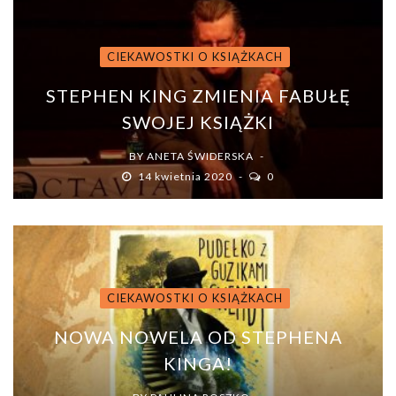
CIEKAWOSTKI O KSIĄŻKACH
STEPHEN KING ZMIENIA FABUŁĘ
SWOJEJ KSIĄŻKI
BY
ANETA ŚWIDERSKA
14 kwietnia 2020
0
CIEKAWOSTKI O KSIĄŻKACH
NOWA NOWELA OD STEPHENA
KINGA!