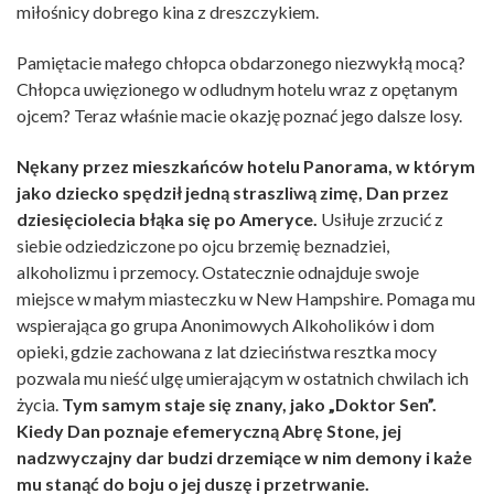
miłośnicy dobrego kina z dreszczykiem.
Pamiętacie małego chłopca obdarzonego niezwykłą mocą?
Chłopca uwięzionego w odludnym hotelu wraz z opętanym
ojcem? Teraz właśnie macie okazję poznać jego dalsze losy.
Nękany przez mieszkańców hotelu Panorama, w którym
jako dziecko spędził jedną straszliwą zimę, Dan przez
dziesięciolecia błąka się po Ameryce.
Usiłuje zrzucić z
siebie odziedziczone po ojcu brzemię beznadziei,
alkoholizmu i przemocy. Ostatecznie odnajduje swoje
miejsce w małym miasteczku w New Hampshire. Pomaga mu
wspierająca go grupa Anonimowych Alkoholików i dom
opieki, gdzie zachowana z lat dzieciństwa resztka mocy
pozwala mu nieść ulgę umierającym w ostatnich chwilach ich
życia.
Tym samym staje się znany, jako „Doktor Sen”.
Kiedy Dan poznaje efemeryczną Abrę Stone, jej
nadzwyczajny dar budzi drzemiące w nim demony i każe
mu stanąć do boju o jej duszę i przetrwanie.