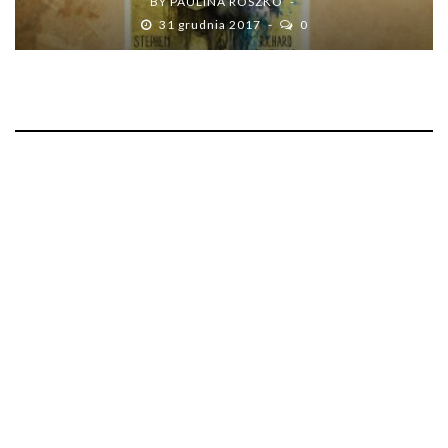
BY
PAULINA ROSZKO
31 grudnia 2017
0