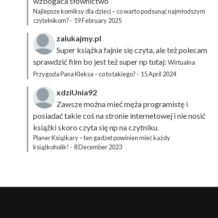
wzbogaca słownictwo
Najlepsze komiksy dla dzieci – co warto podsunąć najmłodszym
czytelnikom?
·
19 February 2025
zalukajmy.pl
Super książka fajnie się czyta, ale też polecam
sprawdzić film bo jest też super np tutaj:
Wirtualna
Przygoda Pana Kleksa – co to takiego?
·
15 April 2024
xdziUnia92
Zawsze można mieć męża programistę i
posiadać takie coś na stronie internetowej i nie nosić
książki skoro czyta się np na czytniku.
Planer Książkary – ten gadżet powinien mieć każdy
książkoholik!
·
8 December 2023