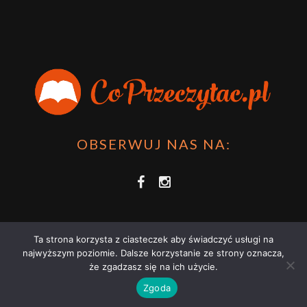
OBSERWUJ NAS NA:
Ta strona korzysta z ciasteczek aby świadczyć usługi na
najwyższym poziomie. Dalsze korzystanie ze strony oznacza,
że zgadzasz się na ich użycie.
COPRZECZYTAĆ.PL 2021 | STRONA WYKORZYSTUJE PLIKI COOKIES |
Zgoda
ZAPOZNAJ SIĘ Z
POLITYKĄ PRYWATNOŚCI