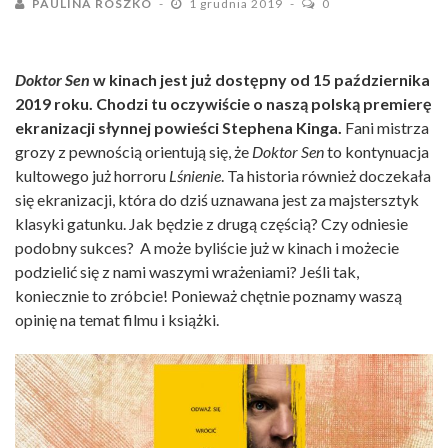
PAULINA ROSZKO
1 grudnia 2019
0
Doktor Sen
w kinach jest już dostępny od 15 października
2019 roku. Chodzi tu oczywiście o naszą polską premierę
ekranizacji słynnej powieści Stephena Kinga.
Fani mistrza
grozy z pewnością orientują się, że
Doktor Sen
to kontynuacja
kultowego już horroru
Lśnienie
. Ta historia również doczekała
się ekranizacji, która do dziś uznawana jest za majstersztyk
klasyki gatunku. Jak będzie z drugą częścią? Czy odniesie
podobny sukces? A może byliście już w kinach i możecie
podzielić się z nami waszymi wrażeniami? Jeśli tak,
koniecznie to zróbcie! Ponieważ chętnie poznamy waszą
opinię na temat filmu i książki.