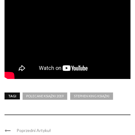
TAGI
POLECANE KSIĄŻKI 2019
STEPHEN KING KSIĄŻKI
Poprzedni Artykuł