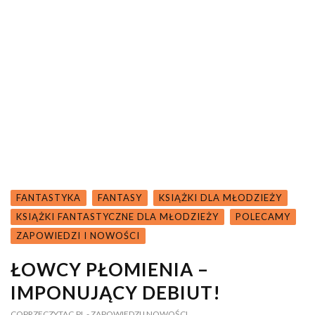
FANTASTYKA
FANTASY
KSIĄŻKI DLA MŁODZIEŻY
KSIĄŻKI FANTASTYCZNE DLA MŁODZIEŻY
POLECAMY
ZAPOWIEDZI I NOWOŚCI
ŁOWCY PŁOMIENIA –
IMPONUJĄCY DEBIUT!
COPRZECZYTAC.PL
- ZAPOWIEDZI I NOWOŚCI