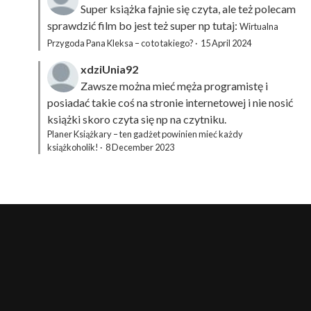
Super książka fajnie się czyta, ale też polecam
sprawdzić film bo jest też super np tutaj:
Wirtualna
Przygoda Pana Kleksa – co to takiego?
·
15 April 2024
xdziUnia92
Zawsze można mieć męża programistę i
posiadać takie coś na stronie internetowej i nie nosić
książki skoro czyta się np na czytniku.
Planer Książkary – ten gadżet powinien mieć każdy
książkoholik!
·
8 December 2023