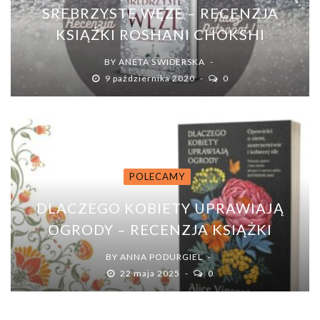
SREBRZYSTE WĘŻE – RECENZJA
KSIĄŻKI ROSHANI CHOKSHI
BY
ANETA ŚWIDERSKA
9 października 2020
0
POLECAMY
DLACZEGO KOBIETY UPRAWIAJĄ
OGRODY – RECENZJA KSIĄŻKI
BY
ANNA PODURGIEL
22 maja 2025
0