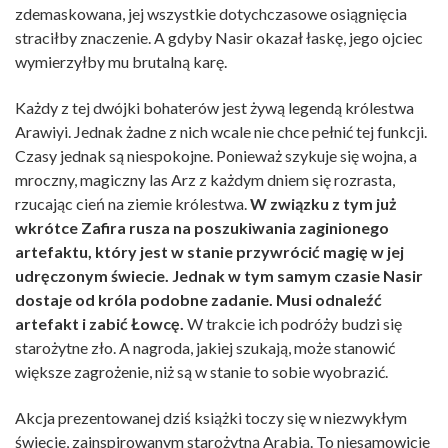
zdemaskowana, jej wszystkie dotychczasowe osiągnięcia
straciłby znaczenie. A gdyby Nasir okazał łaskę, jego ojciec
wymierzyłby mu brutalną karę.
Każdy z tej dwójki bohaterów jest żywą legendą królestwa
Arawiyi. Jednak żadne z nich wcale nie chce pełnić tej funkcji.
Czasy jednak są niespokojne. Ponieważ szykuje się wojna, a
mroczny, magiczny las Arz z każdym dniem się rozrasta,
rzucając cień na ziemie królestwa.
W związku z tym już
wkrótce Zafira rusza na poszukiwania zaginionego
artefaktu, który jest w stanie przywrócić magię w jej
udręczonym świecie. Jednak w tym samym czasie Nasir
dostaje od króla podobne zadanie. Musi odnaleźć
artefakt i zabić Łowcę.
W trakcie ich podróży budzi się
starożytne zło. A nagroda, jakiej szukają, może stanowić
większe zagrożenie, niż są w stanie to sobie wyobrazić.
Akcja prezentowanej dziś książki toczy się w niezwykłym
świecie, zainspirowanym starożytną Arabią. To niesamowicie