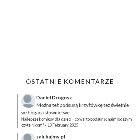
OSTATNIE KOMENTARZE
Daniel Drogosz
Można też podsuną
krzyżówkę
też świetnie
wzbogaca słownictwo
Najlepsze komiksy dla dzieci – co warto podsunąć najmłodszym
czytelnikom?
·
19 February 2025
zalukajmy.pl