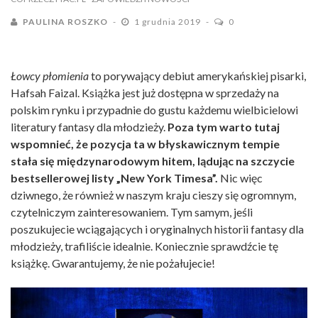
PAULINA ROSZKO
1 grudnia 2019
0
Łowcy płomienia
to porywający debiut amerykańskiej pisarki,
Hafsah Faizal. Książka jest już dostępna w sprzedaży na
polskim rynku i przypadnie do gustu każdemu wielbicielowi
literatury fantasy dla młodzieży.
Poza tym warto tutaj
wspomnieć, że pozycja ta w błyskawicznym tempie
stała się międzynarodowym hitem, lądując na szczycie
bestsellerowej listy „New York Timesa”.
Nic więc
dziwnego, że również w naszym kraju cieszy się ogromnym,
czytelniczym zainteresowaniem. Tym samym, jeśli
poszukujecie wciągających i oryginalnych historii fantasy dla
młodzieży, trafiliście idealnie. Koniecznie sprawdźcie tę
książkę. Gwarantujemy, że nie pożałujecie!