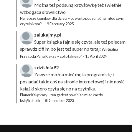
Można też podsuną
krzyżówkę
też świetnie
wzbogaca słownictwo
Najlepsze komiksy dla dzieci – co warto podsunąć najmłodszym
czytelnikom?
·
19 February 2025
zalukajmy.pl
Super książka fajnie się czyta, ale też polecam
sprawdzić film bo jest też super np tutaj:
Wirtualna
Przygoda Pana Kleksa – co to takiego?
·
15 April 2024
xdziUnia92
Zawsze można mieć męża programistę i
posiadać takie coś na stronie internetowej i nie nosić
książki skoro czyta się np na czytniku.
Planer Książkary – ten gadżet powinien mieć każdy
książkoholik!
·
8 December 2023