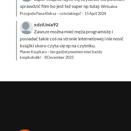
sprawdzić film bo jest też super np tutaj:
Wirtualna
Przygoda Pana Kleksa – co to takiego?
·
15 April 2024
xdziUnia92
Zawsze można mieć męża programistę i
posiadać takie coś na stronie internetowej i nie nosić
książki skoro czyta się np na czytniku.
Planer Książkary – ten gadżet powinien mieć każdy
książkoholik!
·
8 December 2023