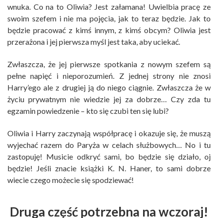
wnuka. Co na to Oliwia? Jest załamana! Uwielbia pracę ze
swoim szefem i nie ma pojęcia, jak to teraz będzie. Jak to
będzie pracować z kimś innym, z kimś obcym? Oliwia jest
przerażona i jej pierwsza myśl jest taka, aby uciekać.
Zwłaszcza, że jej pierwsze spotkania z nowym szefem są
pełne napięć i nieporozumień. Z jednej strony nie znosi
Harry’ego ale z drugiej ją do niego ciągnie. Zwłaszcza że w
życiu prywatnym nie wiedzie jej za dobrze… Czy zda tu
egzamin powiedzenie – kto się czubi ten się lubi?
Oliwia i Harry zaczynają współpracę i okazuje się, że muszą
wyjechać razem do Paryża w celach służbowych… No i tu
zastopuję! Musicie odkryć sami, bo będzie się działo, oj
będzie! Jeśli znacie książki K. N. Haner, to sami dobrze
wiecie czego możecie się spodziewać!
Druga część potrzebna na wczoraj!