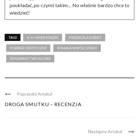
poukładać, po czymś takim… No właśnie bardzo chce to
wiedzieć!
TAGI
K. N. HANER KSIĄŻKI
KSIĄŻKI DLA KOBIET
POWIEŚCI EROTYCZNE
ROMANS WSPÓŁCZESNY
WYDAWNICTWO AGORA
Poprzedni Artykuł
DROGA SMUTKU – RECENZJA
Następny Artykul