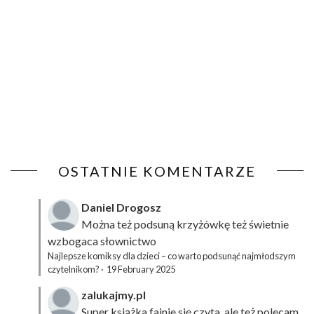
OSTATNIE KOMENTARZE
Daniel Drogosz
Można też podsuną
krzyżówkę
też świetnie
wzbogaca słownictwo
Najlepsze komiksy dla dzieci – co warto podsunąć najmłodszym
czytelnikom?
·
19 February 2025
zalukajmy.pl
Super książka fajnie się czyta, ale też polecam