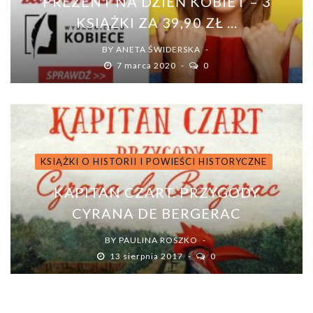
PREZENT NA DZIEŃ KOBIET – 3
KSIĄŻKI ZA 39,90 ZŁ ...
BY
ANETA ŚWIDERSKA
7 marca 2020
0
KSIĄŻKI O HISTORII I POWIEŚCI HISTORYCZNE
KAPITAN CZART. PRZYGODY
CYRANA DE BERGERAC
BY
PAULINA ROSZKO
13 sierpnia 2017
0