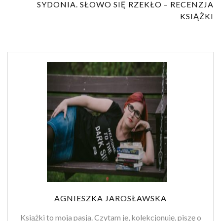
SYDONIA. SŁOWO SIĘ RZEKŁO – RECENZJA
KSIĄŻKI
AGNIESZKA JAROSŁAWSKA
Książki to moja pasja. Czytam je, kolekcjonuję, piszę o