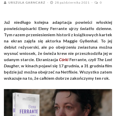
URSZULA GARNCARZ
28 października 2021
0
Już niedługo kolejna adaptacja powieści włoskiej
powieściopisarki Eleny Ferrante ujrzy światło dzienne.
Tym razem przeniesieniem historii z książkowych kartek
na ekran zajęła się aktorka Maggie Gyllenhal. To jej
debiut reżyserski, ale po obejrzeniu zwiastuna można
wysnuć wniosek, że świeża krew nie przeszkodziła jej w
udanym starcie. Ekranizacja
Córki
Ferrante,
czyli The Lost
Daugher
, w kinach pojawi się 17 grudnia, a 31 grudnia film
będzie już można obejrzeć na Netflixie. Wszystko zatem
wskazuje na to, że całkiem dobrze zakończymy ten rok.