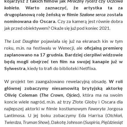
kojarzysz z takich filmów jak
Mroczny rycerz
czy
Uczciwa
kobieta
. Warto zaznaczyć, że artystka ta za
drugoplanową rolę żeńską w filmie
Szalone serca
została
nominowana do Oscara.
Czy za kamerą jest równie dobra
jak przed obiektywem? Okaże się już pod koniec 2021.
The Lost Daughter
pojawiała się już na ekranach kin w tym
roku, m.in. na festiwalu w Wenecji, ale
oficjalną premierę
zaplanowano na 17 grudnia. Bardziej cierpliwi widzowie
będą mogli obejrzeć ten film na swojej kanapie już w
Sylwestra
, kiedy to trafi do biblioteki Netflixa.
W projekt ten zaangażowano rewelacyjną obsadę.
W roli
głównej zobaczymy niesamowitą brytyjską aktorkę
Olivię Coleman (
The Crown, Ojciec
)
, która ma na swoim
koncie wiele nagród, m.in. aż trzy Złote Globy i Oscara dla
najlepszej aktorki w filmie kostiumowym
Faworyta
Jorgosa
Lantimosa. U jej boku zobaczymy Eda Harrisa (
Otchłań,
Twierdza, Truman Show
), Dakotę Johnson (
Suspiria, Pięćdziesiąt