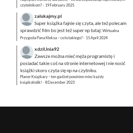
czytelnikom?
·
19 February 2025
zalukajmy.pl
Super książka fajnie się czyta, ale też polecam
sprawdzić film bo jest też super np tutaj:
Wirtualna
Przygoda Pana Kleksa – co to takiego?
·
15 April 2024
xdziUnia92
Zawsze można mieć męża programistę i
posiadać takie coś na stronie internetowej i nie nosić
książki skoro czyta się np na czytniku.
Planer Książkary – ten gadżet powinien mieć każdy
książkoholik!
·
8 December 2023