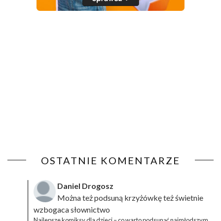
OSTATNIE KOMENTARZE
Daniel Drogosz
Można też podsuną
krzyżówkę
też świetnie
wzbogaca słownictwo
Najlepsze komiksy dla dzieci – co warto podsunąć najmłodszym