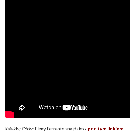
Książkę
Córka
Eleny Ferrante znajdziesz
pod tym
linkiem
.