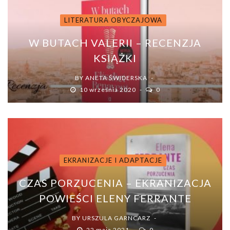
LITERATURA OBYCZAJOWA
W BUTACH VALERII – RECENZJA
KSIĄŻKI
BY
ANETA ŚWIDERSKA
10 września 2020
0
EKRANIZACJE I ADAPTACJE
CZAS PORZUCENIA – EKRANIZACJA
POWIEŚCI ELENY FERRANTE
BY
URSZULA GARNCARZ
22 maja 2021
0