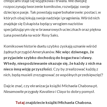
chłopcami staje się wyjątkowa i trwała. We dwójkę
rozpoczynają tworzenie komiksów, rozwijając swoje
dziecięce pasje. Tak powstają superbohaterowie: postaci, w
których obaj lokują swoje nadzieje i pragnienia. Wśród nich
znajduje się Eskapista będący wrogiem nazistów
specjalizującym się w brawurowych ucieczkach oraz piękna
Luna powstała na wzór Rosy Saks.
Komiksowe historie duetu szybko zyskają uznanie wśród
żądnych przygód Amerykanów.
Nic więc dziwnego, że
przyjaciele szybko dochodzą do bogactwa i sławy.
Wtedy, niespodziewanie okazuje się, że każdy z nich ma
nieco inną wizję przyszłości.
Czy by zrealizować każdą z
nich, będą musieli zrezygnować ze wspólnych przedsięwzięć?
Dajcie znać, czy ekranizacja książki Michaela Chabona pt.
Niesamowite przygody Kavaliera i Claya
to dobry pomysł.
Tutaj
znajdziecie książki M
ichaela Chabona
.