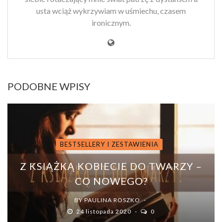
usta wciąż wykrzywiam w uśmiechu, czasem
ironicznym.
PODOBNE WPISY
BESTSELLERY I ZESTAWIENIA
Z KSIĄŻKĄ KOBIECIE DO TWARZY –
CO NOWEGO?
BY
PAULINA ROSZKO
24 listopada 2020
0