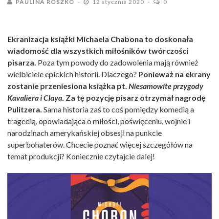
PAULINA ROSZKO
12 stycznia 2020
0
Ekranizacja książki Michaela Chabona to doskonała
wiadomość dla wszystkich miłośników twórczości
pisarza.
Poza tym powody do zadowolenia mają również
wielbiciele epickich historii. Dlaczego?
Ponieważ na ekrany
zostanie przeniesiona książka pt.
Niesamowite przygody
Kavaliera i Claya
. Za tę pozycję pisarz otrzymał nagrodę
Pulitzera.
Sama historia zaś to coś pomiędzy komedią a
tragedią, opowiadająca o miłości, poświęceniu, wojnie i
narodzinach amerykańskiej obsesji na punkcie
superbohaterów. Chcecie poznać więcej szczegółów na
temat produkcji? Koniecznie czytajcie dalej!