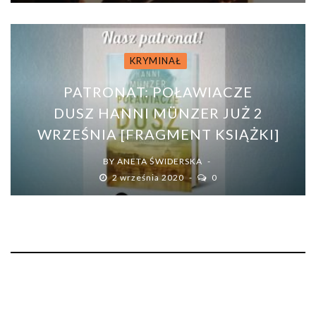
KRYMINAŁ
PATRONAT: POŁAWIACZE
DUSZ HANNI MÜNZER JUŻ 2
WRZEŚNIA [FRAGMENT KSIĄŻKI]
BY
ANETA ŚWIDERSKA
2 września 2020
0