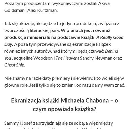
Poza tym producentami wykonawczymi zostali Akiva
Goldsman i Alex Kurtzman.
Jak się okazuje, nie będzie to jedyna produkcja, związana z
twórczością literackiej pary.
W planach jest również
produkcja miniserialu na podstawie książki
A Really Good
Day
.
A poza tym przewidywane są ekranizacje książek
również innych autorów, nad którymi będą czuwać:
Behind
You
Jacqueline Woodson i
The Heavens
Sandry Newman oraz
Ghost Ship
.
Nie znamy na razie daty premiery i nie wiemy, kto wcieli się w
główne role. Jeśli tylko się to zmieni, od razu damy Wam znać.
Ekranizacja książki Michaela Chabona – o
czym opowiada książka?
Sammy i Josef zaprzyjaźniają się ze sobą, a więź między