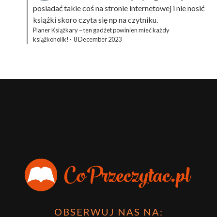
posiadać takie coś na stronie internetowej i nie nosić
książki skoro czyta się np na czytniku.
Planer Książkary – ten gadżet powinien mieć każdy
książkoholik!
·
8 December 2023
OBSERWUJ NAS NA: