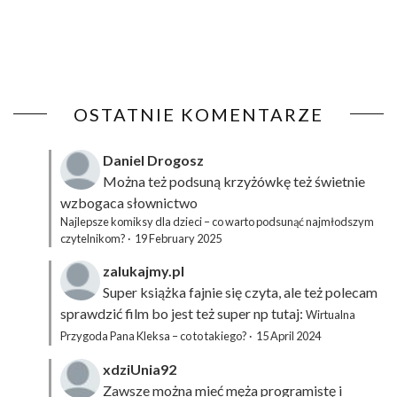
OSTATNIE KOMENTARZE
Daniel Drogosz
Można też podsuną
krzyżówkę
też świetnie
wzbogaca słownictwo
Najlepsze komiksy dla dzieci – co warto podsunąć najmłodszym
czytelnikom?
·
19 February 2025
zalukajmy.pl
Super książka fajnie się czyta, ale też polecam
sprawdzić film bo jest też super np tutaj:
Wirtualna
Przygoda Pana Kleksa – co to takiego?
·
15 April 2024
xdziUnia92
Zawsze można mieć męża programistę i