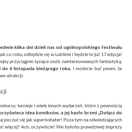
edwie kilka dni dzieli nas od ogólnopolskiego festiwalu
ak co roku, odbędzie się w Lublinie i będzie to już 17 edycja!
lejny przyciągnie tysiące osób zainteresowanych fantastyką.
do 6 listopada bieżącego roku.
I możecie być pewni, że
o atrakcji.
cji
onkursy, turnieje i wiele innych wydarzeń, które z pewnością
przyświeca idea komiksów, a jej hasło brzmi „Dołącz do
sę poczuć się jak superbohater! Poza tym na odwiedzających
ć więcej? Ach, oczywiście! Nie byłoby prawdziwej imprezy