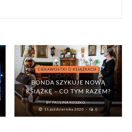
CIEKAWOSTKI O KSIĄŻKACH
BONDA SZYKUJE NOWĄ
KSIĄŻKĘ – CO TYM RAZEM?
BY
PAULINA ROSZKO
11 października 2020
0