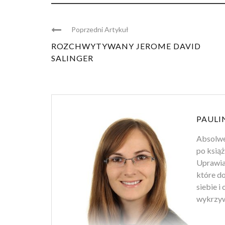
Poprzedni Artykuł
ROZCHWYTYWANY JEROME DAVID
SALINGER
PAULI
Absolwen
po książ
Uprawiam
które d
siebie i
wykrzyw