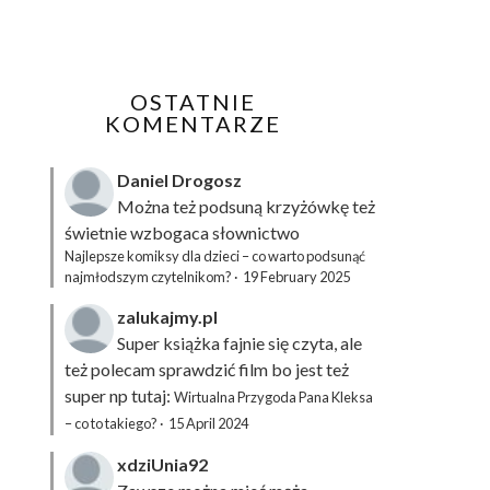
OSTATNIE
KOMENTARZE
Daniel Drogosz
Można też podsuną
krzyżówkę
też
świetnie wzbogaca słownictwo
Najlepsze komiksy dla dzieci – co warto podsunąć
najmłodszym czytelnikom?
·
19 February 2025
zalukajmy.pl
Super książka fajnie się czyta, ale
też polecam sprawdzić film bo jest też
super np tutaj:
Wirtualna Przygoda Pana Kleksa
– co to takiego?
·
15 April 2024
xdziUnia92