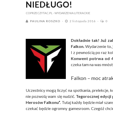
NIEDŁUGO!
COPRZECZYTAC.PL
- WYDARZENIA LITERACKIE
PAULINA ROSZKO
2 listopada 2016
0
Dokładnie tak! Już zal
Falkon.
Wydarzenie to, j
I z pewnością po raz ko
Konwent potrwa od 4 
czeka tam na was mnóstw
Falkon – moc atrak
Uczestnicy mogą liczyć na spotkania, prelekcje, k
nie pozwolą wam się nudzić.
Tegorocznej edycji 
Herosów Falkonu”.
Tutaj każdy będzie miał szan
czekać będzie ogromny gamesroom. Czegóż chcie