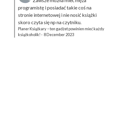
Zawsze można mieć męża
programistę i posiadać takie coś na
stronie internetowej i nie nosić książki
skoro czyta się np na czytniku.
Planer Książkary – ten gadżet powinien mieć każdy
książkoholik!
·
8 December 2023