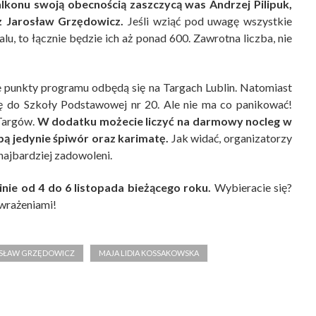
alkonu swoją obecnością zaszczycą was Andrzej Pilipuk,
 Jarosław Grzędowicz.
Jeśli wziąć pod uwagę wszystkie
u, to łącznie będzie ich aż ponad 600. Zawrotna liczba, nie
e punkty programu odbędą się na Targach Lublin. Natomiast
się do Szkoły Podstawowej nr 20. Ale nie ma co panikować!
 Targów.
W dodatku możecie liczyć na darmowy nocleg w
bą jedynie śpiwór oraz karimatę.
Jak widać, organizatorzy
 najbardziej zadowoleni.
nie od 4 do 6 listopada bieżącego roku.
Wybieracie się?
 wrażeniami!
SŁAW GRZĘDOWICZ
MAJA LIDIA KOSSAKOWSKA