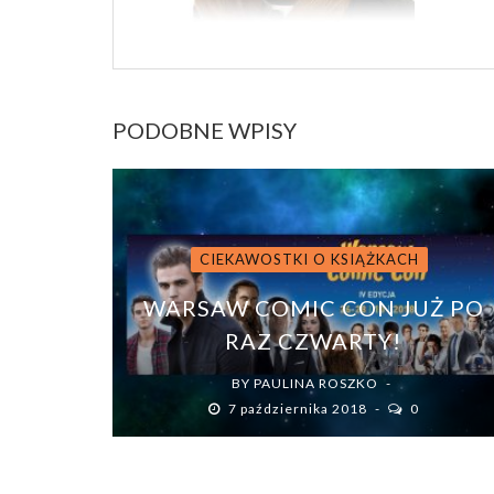
PODOBNE WPISY
CIEKAWOSTKI O KSIĄŻKACH
WARSAW COMIC CON JUŻ PO
RAZ CZWARTY!
BY
PAULINA ROSZKO
7 października 2018
0