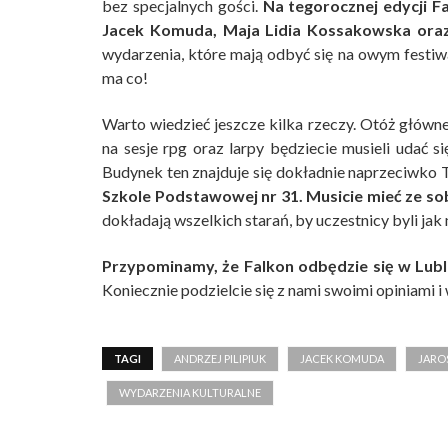
bez specjalnych gości.
Na tegorocznej edycji F
Jacek Komuda, Maja Lidia Kossakowska oraz
wydarzenia, które mają odbyć się na owym festiwal
ma co!
Warto wiedzieć jeszcze kilka rzeczy. Otóż główn
na sesje rpg oraz larpy będziecie musieli udać 
Budynek ten znajduje się dokładnie naprzeciwko
Szkole Podstawowej nr 31. Musicie mieć ze so
dokładają wszelkich starań, by uczestnicy byli jak
Przypominamy, że Falkon odbędzie się w Lubli
Koniecznie podzielcie się z nami swoimi opiniami i
TAGI
ANDRZEJ PILIPIUK
JACEK KOMUDA
JARO
WYDARZENIA KULTURALNE